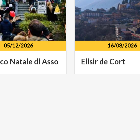
05/12/2026
16/08/2026
co
Natale
di
Asso
Elisir
de
Cort
Centro storico Via V. Eman
como
Matteotti,
Asso
(CO)
d'Imagna (BG)
ULTURA
ARTE E CULTURA