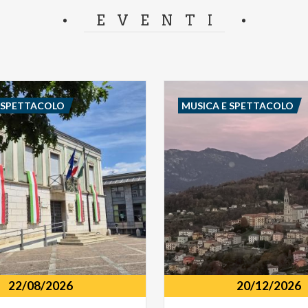
separator.
EVENTI
E SPETTACOLO
MUSICA E SPETTACOLO
22/08/2026
20/12/2026