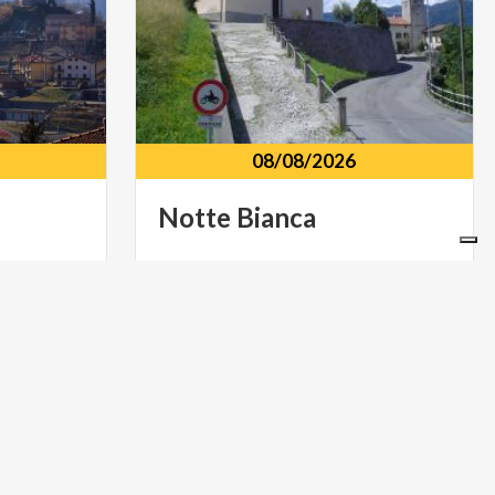
08/08/2026
Notte
Bianca
uele 3, Rota
Centro storico Via Roma, 46, Bedulita
(BG)
ARTE E CULTURA