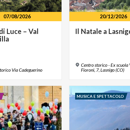
07/08/2026
20/12/2026
di
Luce
–
Val
Il
Natale
a
Lasnig
lla
Centro storico - Ex scuola
torico
Via
Cadeguerino
Fioroni, 7, Lasnigo (CO)
E
MUSICA E SPETTACOLO