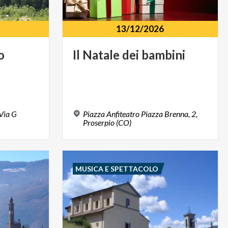
13/12/2026
o
Il
Natale
dei
bambini
 Via G
Piazza Anfiteatro Piazza Brenna, 2,
Proserpio (CO)
MUSICA E SPETTACOLO