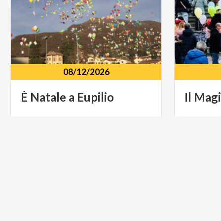
08/12/2026
È
Natale
a
Eupilio
Il
Magi
Centro storico Via E. Scheibler 11,
Eupilio (CO)
Via
Gia
MUSICA E SPETTACOLO
ARTE E C