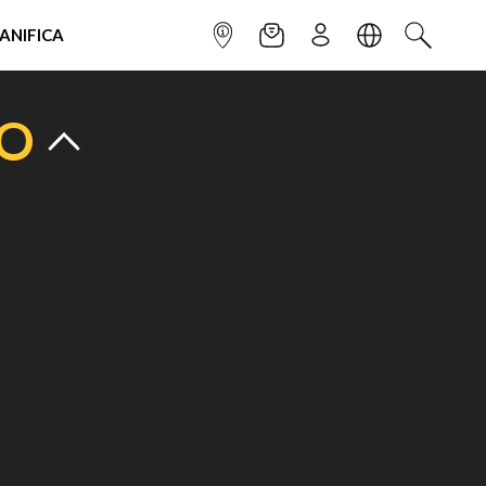
IANIFICA
INFOPOINT
NEWSLETTER
ISCRIVITI
LINGUA
CERCA
TO