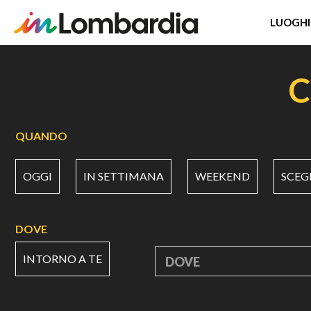
LUOGHI
Salta
al
C
contenuto
principale
QUANDO
OGGI
IN SETTIMANA
WEEKEND
SCEG
DOVE
INTORNO A TE
DOVE