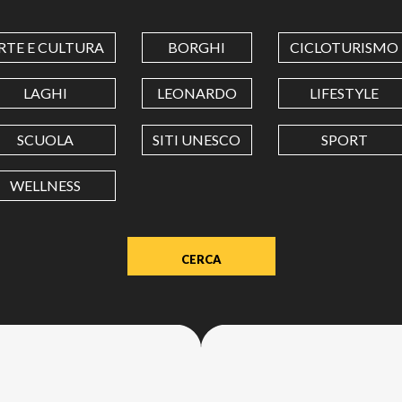
COORDINATES
RTE E CULTURA
BORGHI
CICLOTURISMO
LATITUDINE
LAGHI
LEONARDO
LIFESTYLE
SCUOLA
SITI UNESCO
SPORT
LONGITUDINE
WELLNESS
Value
in
decimal
degrees.
Use
dot
(.)
as
decimal