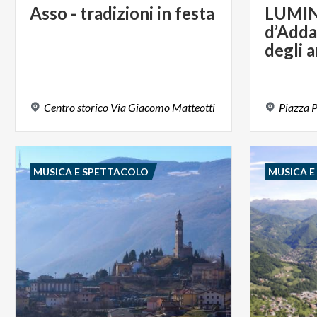
Asso
-
tradizioni
in
festa
LUMIN
d’Adda
degli a
Centro
storico
Via
Giacomo
Matteotti
Piazza
P
MUSICA E SPETTACOLO
MUSICA 