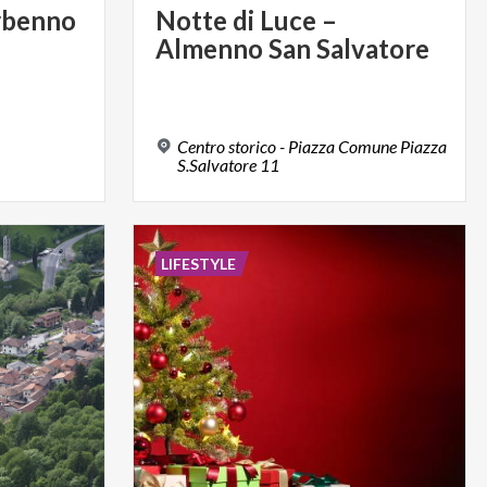
rbenno
Notte
di
Luce
–
Almenno
San
Salvatore
Centro storico - Piazza Comune Piazza
S.Salvatore 11
LIFESTYLE