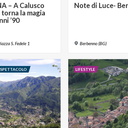
A – A Calusco
Note
di
Luce-
Be
 torna la magia
nni ’90
iazza
S.
Fedele
1
Berbenno
(BG)
E SPETTACOLO
LIFESTYLE