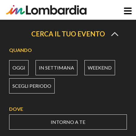
Salta
al
CERCA IL TUO EVENTO
contenuto
principale
QUANDO
OGGI
IN SETTIMANA
WEEKEND
SCEGLI PERIODO
DOVE
INTORNO A TE