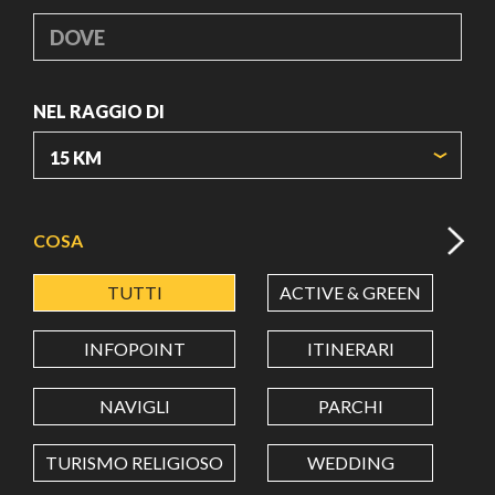
DOVE
NEL RAGGIO DI
ORIGIN COORDINATES
COSA
TUTTI
ACTIVE & GREEN
A
LATITUDINE
INFOPOINT
ITINERARI
LONGITUDINE
NAVIGLI
PARCHI
TURISMO RELIGIOSO
WEDDING
Value in decimal degrees. Use dot (.) as decimal separator.