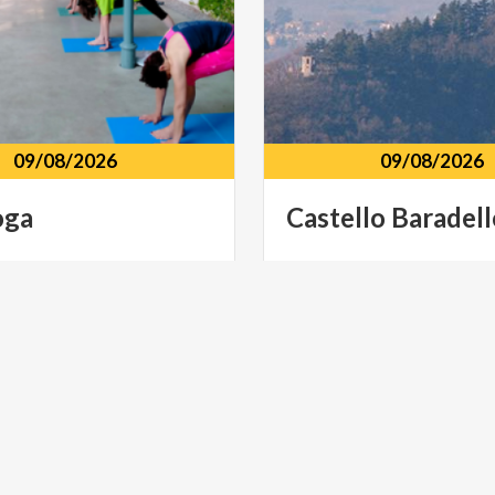
09/08/2026
09/08/2026
oga
Castello
Baradell
Cernobbio
11
-
Como
via
castel
baradello
como
E SPETTACOLO
MUSICA E SPETTACOLO