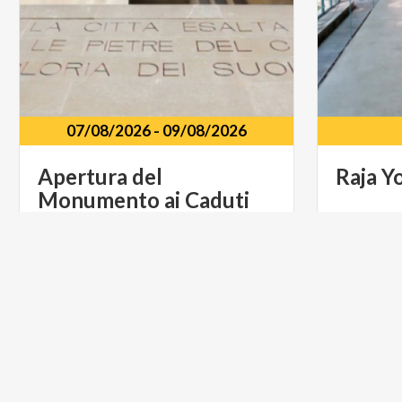
07/08/2026
-
09/08/2026
Apertura
del
Raja
Y
Monumento
ai
Caduti
viale
Puecher
-
Como
via
per
MUSICA E SPETTACOLO
MUSICA 