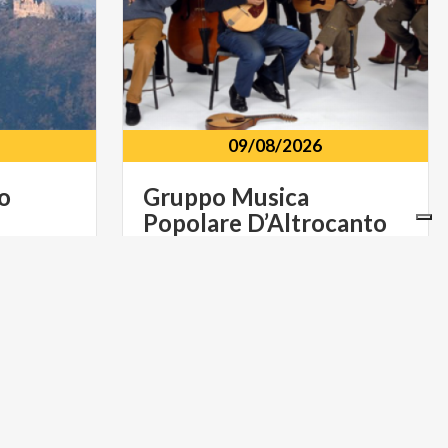
09/08/2026
o
Gruppo
Musica
Popolare
D’Altrocanto
via
per
Cernobbio
11
-
Como
MUSICA E SPETTACOLO