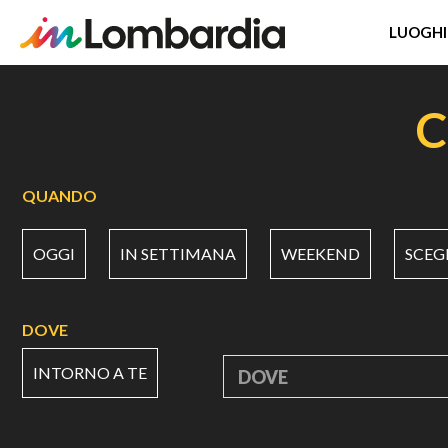
LUOGHI
Salta
al
C
contenuto
principale
QUANDO
OGGI
IN SETTIMANA
WEEKEND
SCEG
DOVE
INTORNO A TE
DOVE