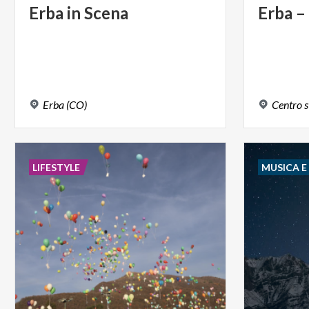
Erba
in
Scena
Erba
–
Erba
(CO)
Centro
s
LIFESTYLE
MUSICA 