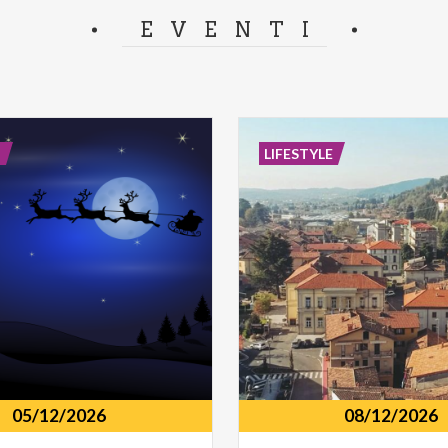
separator.
EVENTI
E
LIFESTYLE
05/12/2026
08/12/2026