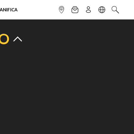
IANIFICA
INFOPOINT
NEWSLETTER
ISCRIVITI
LINGUA
CERCA
TO