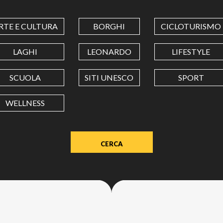
COORDINATES
RTE E CULTURA
BORGHI
CICLOTURISMO
LATITUDINE
LAGHI
LEONARDO
LIFESTYLE
SCUOLA
SITI UNESCO
SPORT
LONGITUDINE
WELLNESS
Value
in
decimal
degrees.
Use
dot
(.)
as
decimal