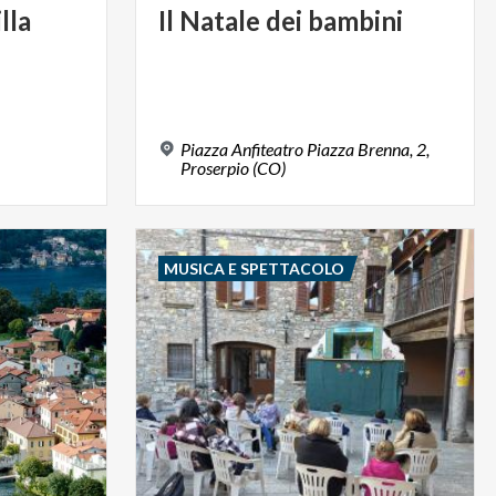
lla
Il
Natale
dei
bambini
Piazza Anfiteatro Piazza Brenna, 2,
Proserpio (CO)
MUSICA E SPETTACOLO