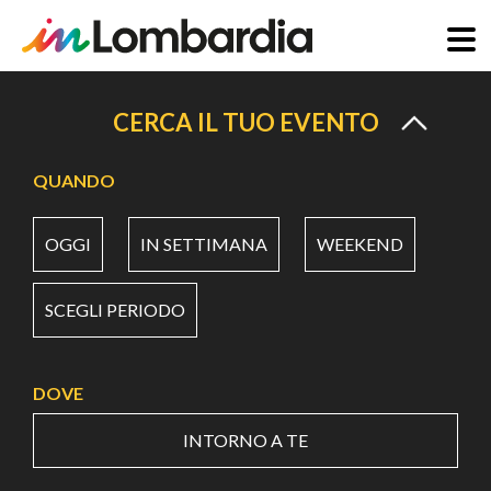
Salta
al
CERCA IL TUO EVENTO
contenuto
principale
QUANDO
OGGI
IN SETTIMANA
WEEKEND
SCEGLI PERIODO
DOVE
INTORNO A TE