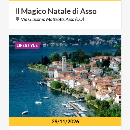
Il
Magico
Natale
di
Asso
Via
Giacomo
Matteotti,
Asso
(CO)
LIFESTYLE
29/11/2026