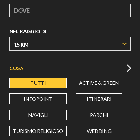
DOVE
NEL RAGGIO DI
ORIGIN COORDINATES
COSA
TUTTI
ACTIVE & GREEN
A
LATITUDINE
INFOPOINT
ITINERARI
LONGITUDINE
NAVIGLI
PARCHI
TURISMO RELIGIOSO
WEDDING
Value in decimal degrees. Use dot (.) as decimal separator.