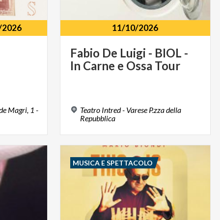
/2026
11/10/2026
Fabio
De
Luigi
-
BIOL
-
In
Carne
e
Ossa
Tour
e Magri, 1 -
Teatro Intred - Varese P.zza della
Repubblica
MUSICA E SPETTACOLO