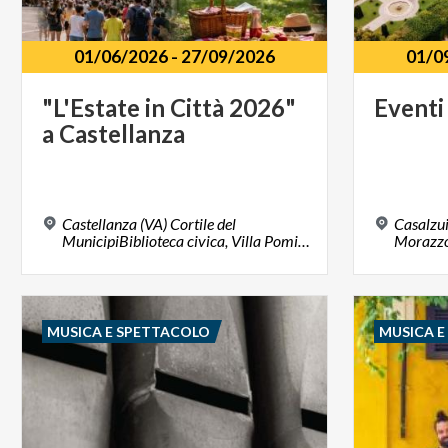
01/06/2026
-
27/09/2026
01/0
"L'Estate
in
Città
2026"
Eventi
a
Castellanza
Castellanza (VA) Cortile del
Casalzu
MunicipiBiblioteca civica, Villa Pomini, Museo Pagani, Parco Alto Milanese, Piazze del centro storico.
Morazzo
MUSICA E SPETTACOLO
MUSICA 