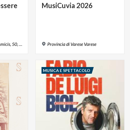
ssere
MusiCuvia
2026
Austroungarica Via E.De Amicis, 50, Lonate Pozzolo (VA)
Provincia
di
Varese
Varese
MUSICA E SPETTACOLO