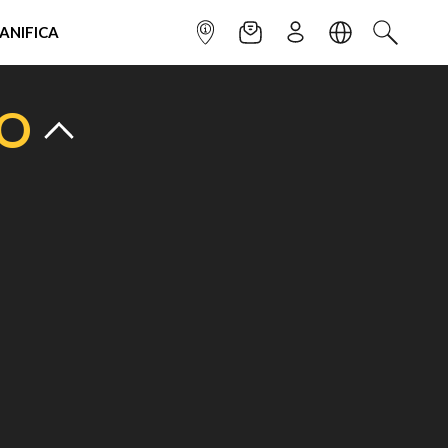
IANIFICA
INFOPOINT
NEWSLETTER
ISCRIVITI
LINGUA
CERCA
TO