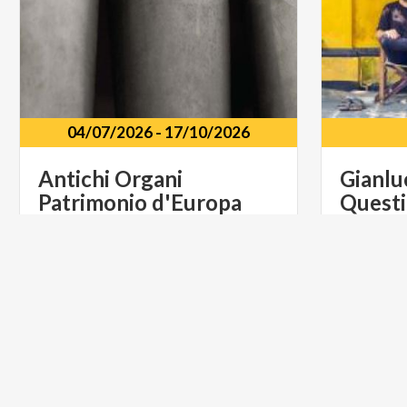
04/07/2026
-
17/10/2026
Antichi
Organi
Gianlu
Patrimonio
d'Europa
Quest
Teatro I
Provincia
di
Varese
Varese
Repubbl
MUSICA E SPETTACOLO
MUSICA 