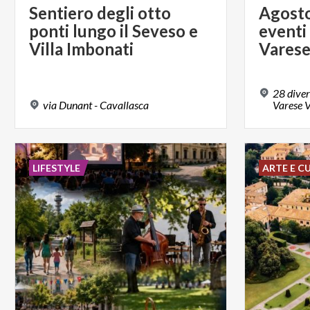
Sentiero degli otto
Agosto 
ponti lungo il Seveso e
eventi 
Villa Imbonati
Vares
28 diver
via
Dunant
-
Cavallasca
Varese 
LIFESTYLE
ARTE E C