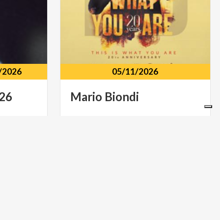
/2026
05/11/2026
26
Mario
Biondi
Teatro Intred - Varese P.zza della
Repubblica
MUSICA E SPETTACOLO