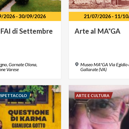
9/2026
-
30/09/2026
21/07/2026
-
11/10
FAI
di
Settembre
Arte
al
MA*GA
igno, Gornate Olona,
Museo MA*GA Via Egidio d
ne Varese
Gallarate (VA)
E SPETTACOLO
ARTE E CULTURA