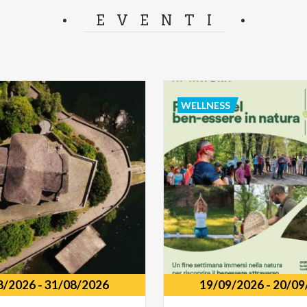
separator.
EVENTI
WELLNESS
8/2026
-
31/08/2026
19/09/2026
-
20/09