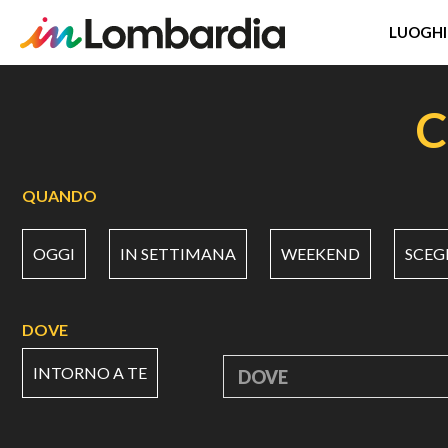
LUOGHI
Salta
al
C
contenuto
principale
QUANDO
OGGI
IN SETTIMANA
WEEKEND
SCEG
DOVE
INTORNO A TE
DOVE