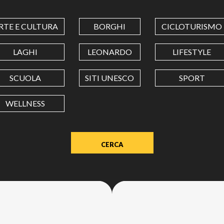
COORDINATES
RTE E CULTURA
BORGHI
CICLOTURISMO
LATITUDINE
LAGHI
LEONARDO
LIFESTYLE
SCUOLA
SITI UNESCO
SPORT
LONGITUDINE
WELLNESS
Value
in
decimal
degrees.
Use
dot
(.)
as
decimal