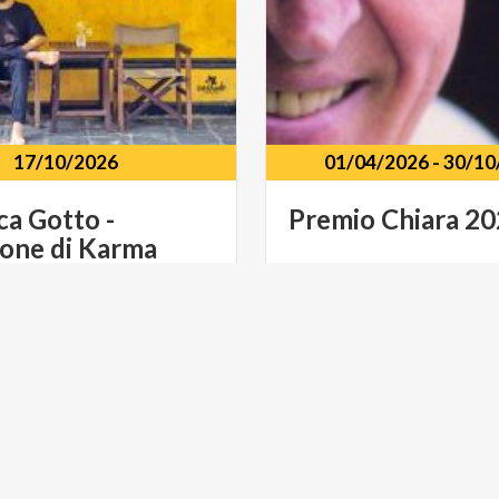
17/10/2026
01/04/2026
-
30/10
ca
Gotto
-
Premio
Chiara
20
ione
di
Karma
ntred - Varese P.zza della
ica
Varese
E SPETTACOLO
MUSICA E SPETTACOLO