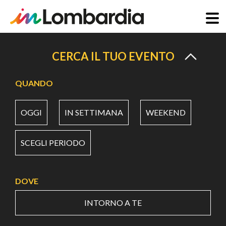
Salta
al
CERCA IL TUO EVENTO
contenuto
principale
QUANDO
OGGI
IN SETTIMANA
WEEKEND
SCEGLI PERIODO
DOVE
INTORNO A TE