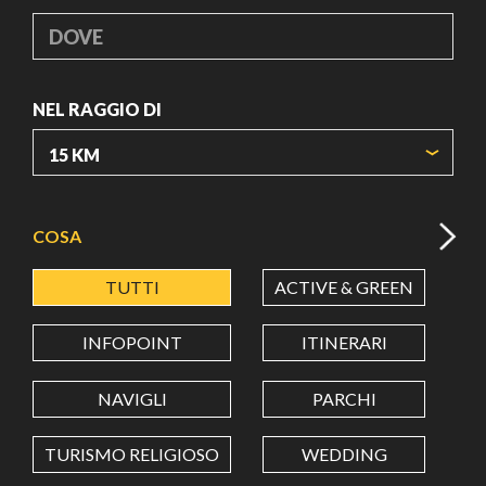
DOVE
NEL RAGGIO DI
ORIGIN COORDINATES
COSA
TUTTI
ACTIVE & GREEN
A
LATITUDINE
INFOPOINT
ITINERARI
LONGITUDINE
NAVIGLI
PARCHI
TURISMO RELIGIOSO
WEDDING
Value in decimal degrees. Use dot (.) as decimal separator.