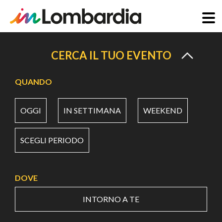
Salta
al
CERCA IL TUO EVENTO
contenuto
principale
QUANDO
OGGI
IN SETTIMANA
WEEKEND
SCEGLI PERIODO
DOVE
INTORNO A TE