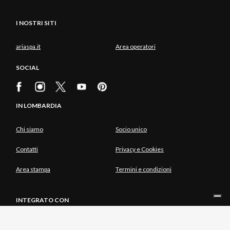
I NOSTRI SITI
ariaspa.it
Area operatori
SOCIAL
IN LOMBARDIA
Chi siamo
Socio unico
Contatti
Privacy e Cookies
Area stampa
Termini e condizioni
INTEGRATO CON