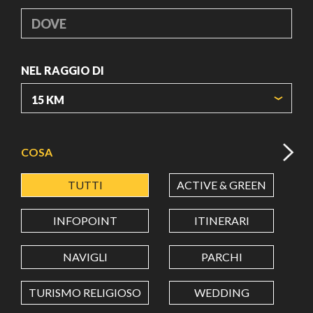
DOVE
NEL RAGGIO DI
ORIGIN COORDINATES
COSA
TUTTI
ACTIVE & GREEN
A
LATITUDINE
INFOPOINT
ITINERARI
LONGITUDINE
NAVIGLI
PARCHI
TURISMO RELIGIOSO
WEDDING
Value in decimal degrees. Use dot (.) as decimal separator.