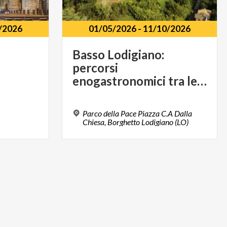
/2026
01/05/2026
-
11/10/2026
Basso Lodigiano:
percorsi
enogastronomici tra le province di Milano, Lodi e Pavia
Parco della Pace Piazza C.A Dalla
Chiesa, Borghetto Lodigiano (LO)