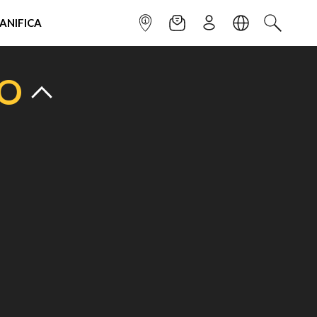
IANIFICA
INFOPOINT
NEWSLETTER
ISCRIVITI
LINGUA
CERCA
TO