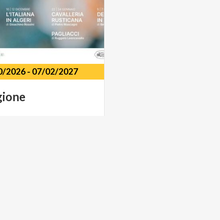
0/2026
-
07/02/2027
gione
. Ponchielli corso V. Emanuele
Cremona