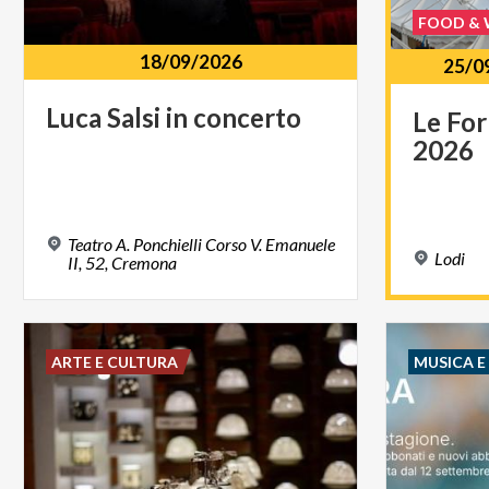
FOOD & 
18/09/2026
25/0
Luca
Salsi
in
concerto
Le
Fo
2026
Teatro A. Ponchielli Corso V. Emanuele
Lodi
II, 52, Cremona
ARTE E CULTURA
MUSICA 