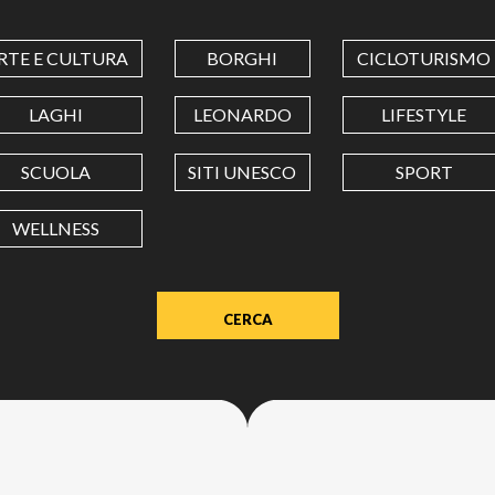
COORDINATES
RTE E CULTURA
BORGHI
CICLOTURISMO
LATITUDINE
LAGHI
LEONARDO
LIFESTYLE
SCUOLA
SITI UNESCO
SPORT
LONGITUDINE
WELLNESS
Value
in
decimal
degrees.
Use
dot
(.)
as
decimal