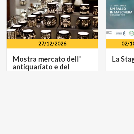
27/12/2026
02/1
Mostra mercato dell'
La
Sta
antiquariato e del
vintage
Teatro A
Crema
(CR)
II, 52, 