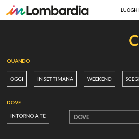
LUOGHI
Salta
al
C
contenuto
principale
QUANDO
OGGI
IN SETTIMANA
WEEKEND
SCEG
DOVE
INTORNO A TE
DOVE