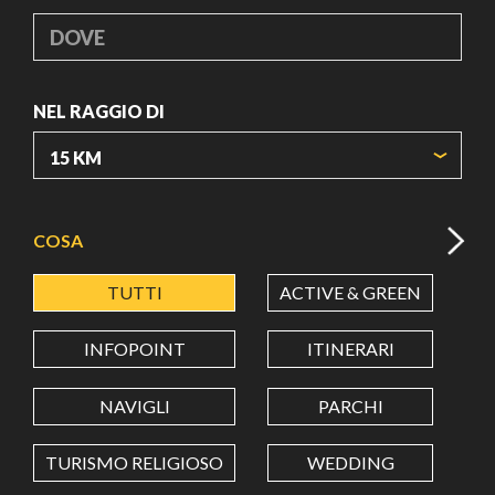
DOVE
NEL RAGGIO DI
ORIGIN COORDINATES
COSA
TUTTI
ACTIVE & GREEN
A
LATITUDINE
INFOPOINT
ITINERARI
LONGITUDINE
NAVIGLI
PARCHI
TURISMO RELIGIOSO
WEDDING
Value in decimal degrees. Use dot (.) as decimal separator.