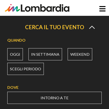
Salta
al
CERCA IL TUO EVENTO
contenuto
principale
QUANDO
OGGI
IN SETTIMANA
WEEKEND
SCEGLI PERIODO
DOVE
INTORNO A TE