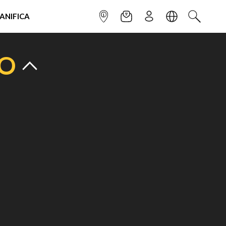
IANIFICA
INFOPOINT
NEWSLETTER
ISCRIVITI
LINGUA
CERCA
TO