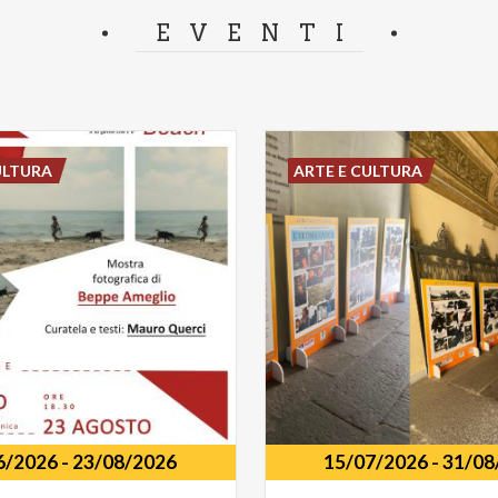
separator.
EVENTI
ULTURA
ARTE E CULTURA
6/2026
-
23/08/2026
15/07/2026
-
31/08