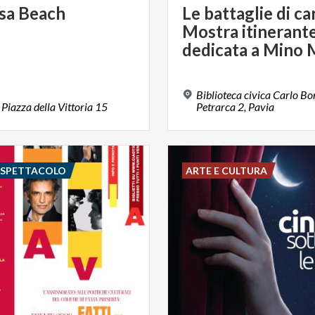
sa
Beach
Le battaglie di car
Mostra itinerant
dedicata a Mino M
Biblioteca civica Carlo Bo
Piazza
della
Vittoria
15
Petrarca 2, Pavia
E SPETTACOLO
ARTE E CULTURA