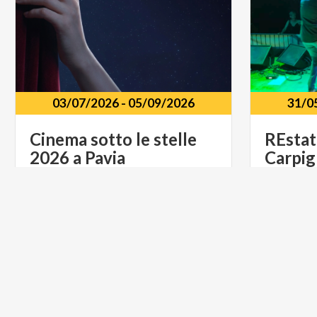
03/07/2026
-
05/09/2026
31/0
Cinema
sotto
le
stelle
REstat
2026
a
Pavia
Carpi
Parco C
Castello
Visconteo
Pavia
Carpign
FOOD & WINE
ARTE E C