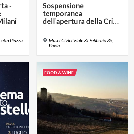
ta -
Sospensione
e
temporanea
ilani
dell’apertura della Cripta di Sant’Eusebio
netta Piazza
Musei Civici Viale XI Febbraio 35,
Pavia
FOOD & WINE