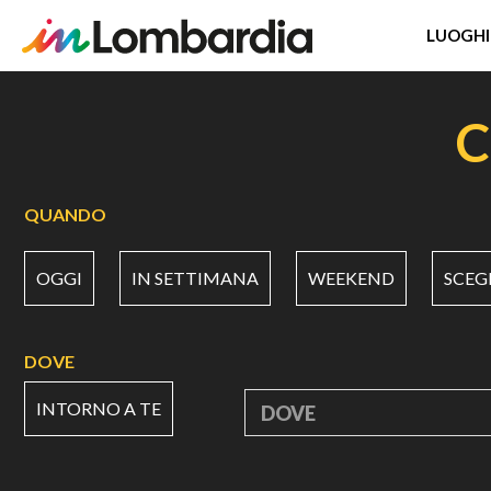
LUOGHI
Salta
al
C
contenuto
principale
QUANDO
OGGI
IN SETTIMANA
WEEKEND
SCEG
DOVE
INTORNO A TE
DOVE