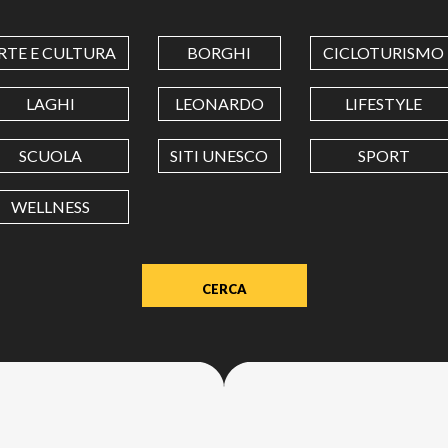
COORDINATES
RTE E CULTURA
BORGHI
CICLOTURISMO
LATITUDINE
LAGHI
LEONARDO
LIFESTYLE
SCUOLA
SITI UNESCO
SPORT
LONGITUDINE
WELLNESS
Value
in
decimal
degrees.
Use
dot
(.)
as
decimal