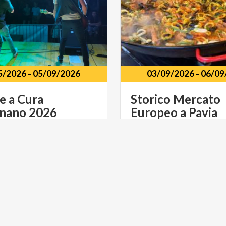
5/2026
-
05/09/2026
03/09/2026
-
06/09
e
a
Cura
Storico
Mercato
gnano
2026
Europeo
a
Pavia
omunale di Via Poma a Cura
ano (PV)
Viale
XI
Febbraio
Pavia
ULTURA
ACTIVE & GREEN