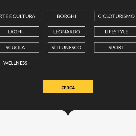
COORDINATES
RTE E CULTURA
BORGHI
CICLOTURISMO
LATITUDINE
LAGHI
LEONARDO
LIFESTYLE
SCUOLA
SITI UNESCO
SPORT
LONGITUDINE
WELLNESS
Value
in
decimal
degrees.
Use
dot
(.)
as
decimal