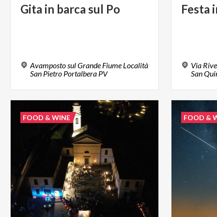
Gita
in
barca
sul
Po
Festa
Avamposto sul Grande Fiume Località
Via Rive
San Pietro Portalbera PV
San Quir
FOOD & WINE
FOOD & 