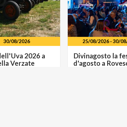
30/08/2026
25/08/2026
-
30/08
dell'Uva
2026
a
Divinagosto
la
fe
lla
Verzate
d'agosto
a
Roves
Pavese
Torricella
Verzate
(PV)
Rovescala
(PV)
WINE
FOOD & WINE