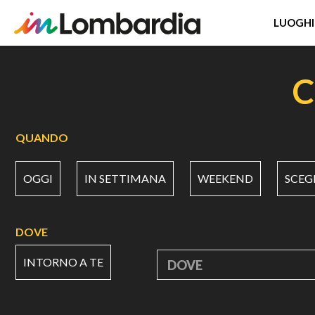
LUOGHI
Salta
al
C
contenuto
principale
QUANDO
OGGI
IN SETTIMANA
WEEKEND
SCEG
DOVE
INTORNO A TE
DOVE