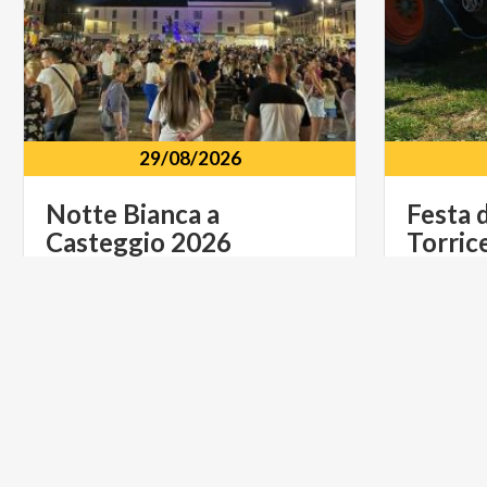
29/08/2026
Notte
Bianca
a
Festa
Casteggio
2026
Torrice
Casteggio
PV
Oltrepò
FOOD & WINE
FOOD & 