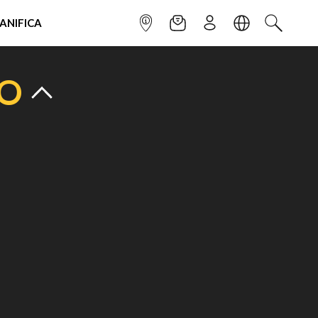
IANIFICA
INFOPOINT
NEWSLETTER
ISCRIVITI
LINGUA
CERCA
TO