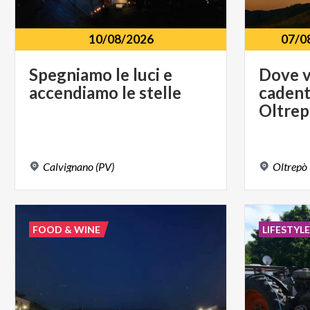
10/08/2026
07/0
Spegniamo
le
luci
e
Dove v
accendiamo
le
stelle
cadent
Oltrep
Calvignano
(PV)
Oltrepò
FOOD & WINE
LIFESTYL