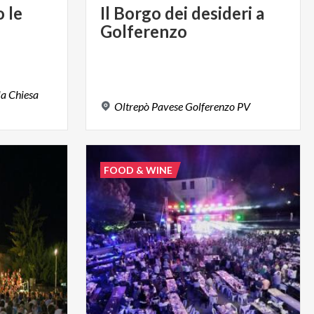
o
le
Il
Borgo
dei
desideri
a
Golferenzo
la Chiesa
Oltrepò
Pavese
Golferenzo
PV
FOOD & WINE