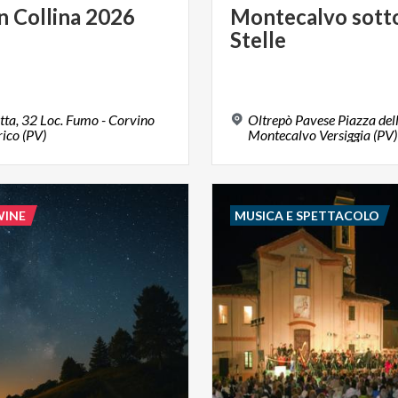
in
Collina
2026
Montecalvo
sott
Stelle
tta, 32 Loc. Fumo - Corvino
Oltrepò Pavese Piazza del
ico (PV)
Montecalvo Versiggia (PV)
WINE
MUSICA E SPETTACOLO