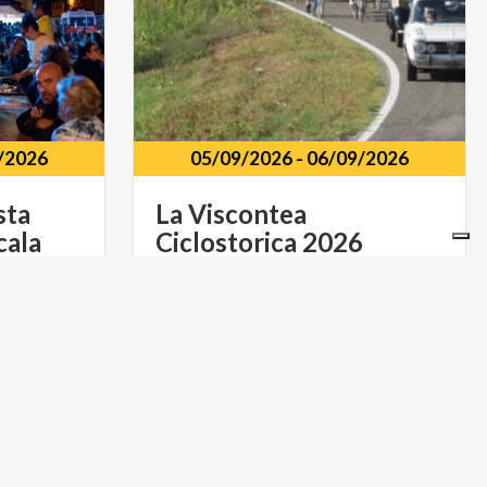
/2026
05/09/2026
-
06/09/2026
sta
La
Viscontea
cala
Ciclostorica
2026
Arena
Po
PV
LIFESTYLE