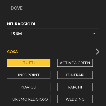
DOVE
NEL RAGGIO DI
ORIGIN COORDINATES
COSA
TUTTI
ACTIVE & GREEN
A
LATITUDINE
INFOPOINT
ITINERARI
LONGITUDINE
NAVIGLI
PARCHI
TURISMO RELIGIOSO
WEDDING
Value in decimal degrees. Use dot (.) as decimal separator.