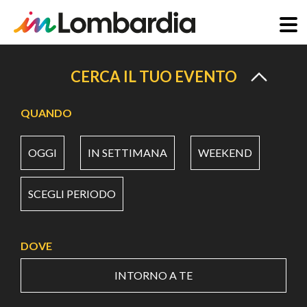
Salta
al
CERCA IL TUO EVENTO
contenuto
principale
QUANDO
OGGI
IN SETTIMANA
WEEKEND
SCEGLI PERIODO
DOVE
INTORNO A TE