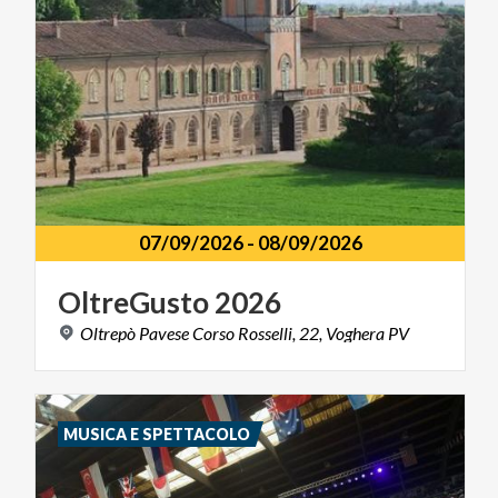
07/09/2026
-
08/09/2026
OltreGusto
2026
Oltrepò
Pavese
Corso
Rosselli,
22,
Voghera
PV
MUSICA E SPETTACOLO