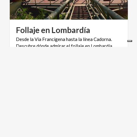
Follaje
en
Lombardía
Desde
la
Vía
Francígena
hasta
la
línea
Cadorna.
Descubre
dónde
admirar
el
follaje
en
Lombardía
ACTIVE & GREEN