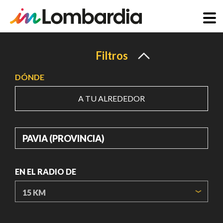
Pasar
al
Filtros
contenido
DÓNDE
principal
A TU ALREDEDOR
DÓNDE
EN EL RADIO DE
ORIGIN COORDINATES