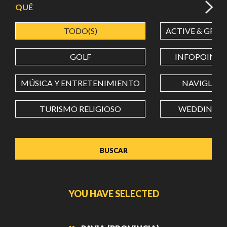
QUÉ
TODO(S)
ACTIVE & GREE
LATITUD
GOLF
INFOPOINT
LONGITUD
MÚSICA Y ENTRETENIMIENTO
NAVIGLI
TURISMO RELIGIOSO
WEDDING
Value in decimal degrees. Use dot (.) as decimal separator.
YOU HAVE SELECTED