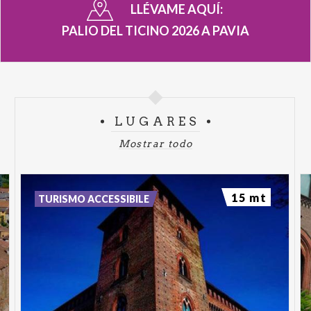
LLÉVAME AQUÍ:
speziale, dove si scoprono le proprietà di erbe e
PALIO DEL TICINO 2026 A PAVIA
spezie, e colorare un erbario medievale composto
da sette erbe magiche da portare a casa. Un
secondo laboratorio permette ai bambini di
personalizzare una riproduzione in scala reale dello
scudo visconteo, usando colori e tecniche artistiche
LUGARES
liberamente. Entrambe le attività sono su
prenotazione.
Mostrar todo
Il secondo appuntamento è La vita in Castello,
un'intera giornata di immersione nella cultura del
15 mt
TURISMO ACCESSIBILE
Quattrocento: accampamento medievale con tende
degli armigeri, giostra medievale a cavallo,
falconeria con una voliera di oltre dodici metri,
esibizioni degli sbandieratori. Visite teatrali guidate
dalla compagnia "Gli Smaramaldi" narrano storie di
corte legate a Filippo Maria Visconti, Beatrice