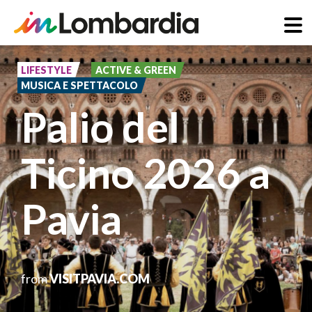
Pasar
al
LIFESTYLE
ACTIVE & GREEN
MUSICA E SPETTACOLO
contenido
Palio del
principal
Ticino 2026 a
Pavia
from
VISITPAVIA.COM