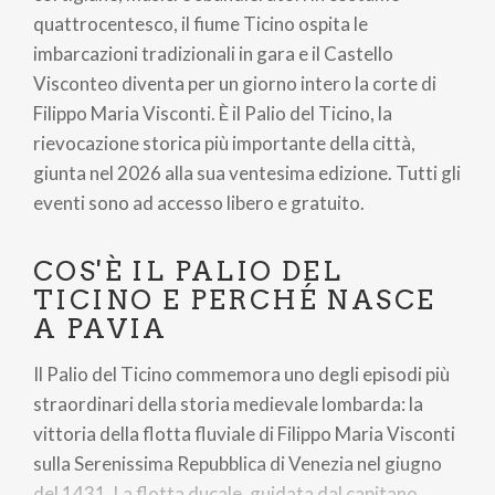
ayuda
quattrocentesco, il fiume Ticino ospita le
a
imbarcazioni tradizionali in gara e il Castello
Visconteo diventa per un giorno intero la corte di
la
Filippo Maria Visconti. È il Palio del Ticino, la
navegación
rievocazione storica più importante della città,
giunta nel 2026 alla sua ventesima edizione. Tutti gli
eventi sono ad accesso libero e gratuito.
COS'È IL PALIO DEL
TICINO E PERCHÉ NASCE
A PAVIA
Il Palio del Ticino commemora uno degli episodi più
straordinari della storia medievale lombarda: la
vittoria della flotta fluviale di Filippo Maria Visconti
sulla Serenissima Repubblica di Venezia nel giugno
del 1431. La flotta ducale, guidata dal capitano