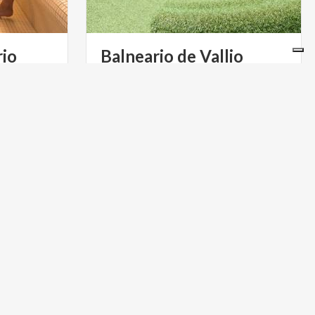
io
Balneario
de
Vallio
al,
En Val Sabbia, a poquísimos
os de
kilómetros del lago de Garda, entre
arena. Y un parque de aventuras con remonte mecánico.
abetos y nogales, para un inmersión total
ARTE Y CULTURA