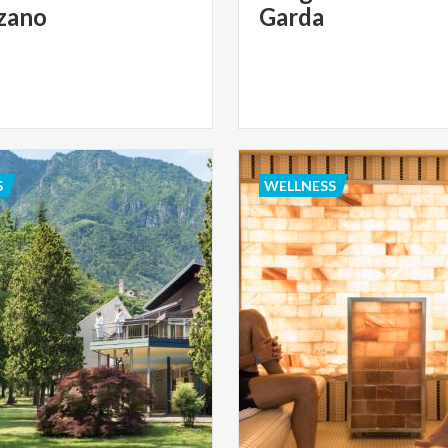
zano
Garda
S
WELLNESS