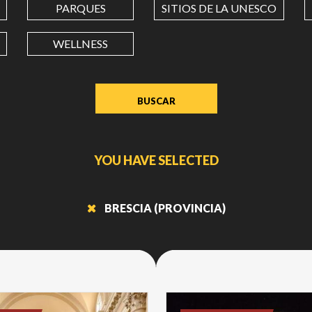
PARQUES
SITIOS DE LA UNESCO
LONGITUD
WELLNESS
Value
in
decimal
degrees.
Use
dot
YOU HAVE SELECTED
(.)
as
decimal
BRESCIA (PROVINCIA)
separator.