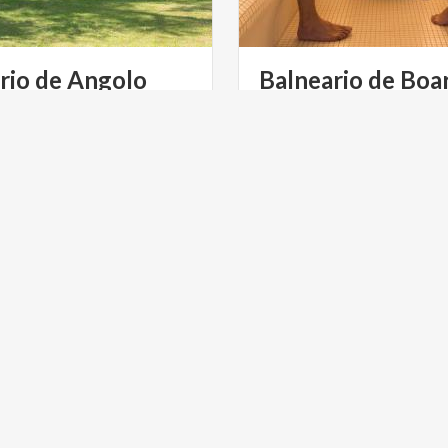
rio
de
Angolo
Balneario
de
Boar
calve,
vistas
vertiginosas
y
Cuatro fuentes de agua term
rque
para
relajarse
un
poco
tratamientos bienestar, bañ
ULTURA
ARTE Y CULTURA