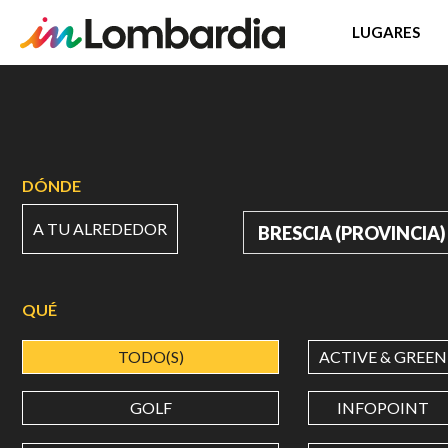
LUGARES
Pasar
al
contenido
principal
DÓNDE
A TU ALREDEDOR
DÓNDE
QUÉ
TODO(S)
ACTIVE & GREEN
GOLF
INFOPOINT