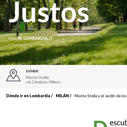
Justos
from
IN-LOMBARDIA.IT
DÓNDE
Monte Stella
via Cimabue
,
Milano
Dónde ir en Lombardía
MILÁN
Monte Stella y el Jardín de lo
Sobrescribir
enlaces
escub
de