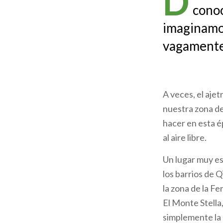
D
conoc
ayuda
imaginamos
a
vagamente
la
navegación
A veces, el ajet
nuestra zona de
hacer en esta é
al aire libre.
Un lugar muy es
los barrios de 
la zona de la Fer
El Monte Stella
simplemente la