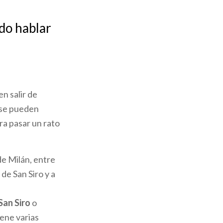
do hablar
en salir de
 se pueden
ra pasar un rato
de Milán, entre
de San Siro y a
 San Siro
o
iene varias