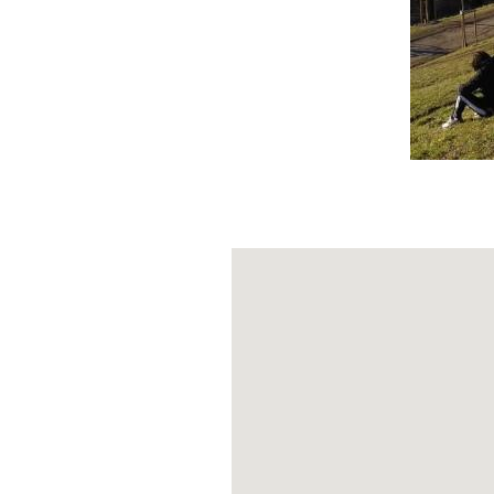
conmemorarán en
(PH IG: @WIKIPEDI