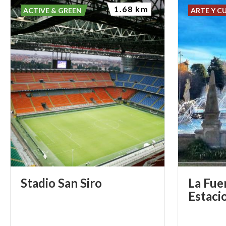
1.68 km
ACTIVE & GREEN
ARTE Y C
Stadio
San
Siro
La Fue
Estaci