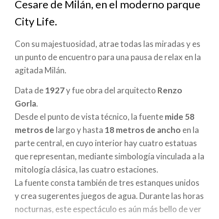
Cesare de Milán, en el moderno parque
a
City Life.
la
Con su majestuosidad, atrae todas las miradas y es
navegación
un punto de encuentro para una pausa de relax en la
agitada Milán.
Data de
1927
y fue obra del arquitecto
Renzo
Gorla
.
Desde el punto de vista técnico, la fuente
mide 58
metros de
largo y hasta
18
metros de
ancho
en la
parte central, en cuyo interior hay cuatro estatuas
que representan, mediante simbología vinculada a la
mitología clásica, las cuatro estaciones.
La fuente consta también de tres estanques unidos
y crea sugerentes juegos de agua. Durante las horas
nocturnas, este espectáculo es aún más bello de ver