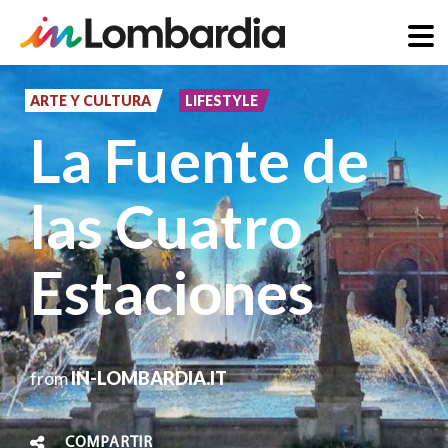
Pasar
al
ARTE Y CULTURA
LIFESTYLE
contenido
La Fuente de
principal
las Cuatro
Estaciones
from
IN-LOMBARDIA.IT
COMPARTIR