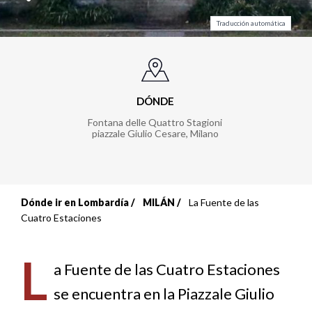
Traducción automática
DÓNDE
Fontana delle Quattro Stagioni
piazzale Giulio Cesare
,
Milano
Dónde ir en Lombardía
MILÁN
La Fuente de las
Sobrescribir
Cuatro Estaciones
enlaces
L
de
a Fuente de las Cuatro Estaciones
se encuentra en la Piazzale Giulio
ayuda