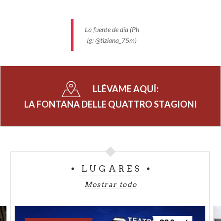
La fuente de día (Ph
Ig: @tiziana_75m)
LLÉVAME AQUÍ:
LA FONTANA DELLE QUATTRO STAGIONI
LUGARES
Mostrar todo