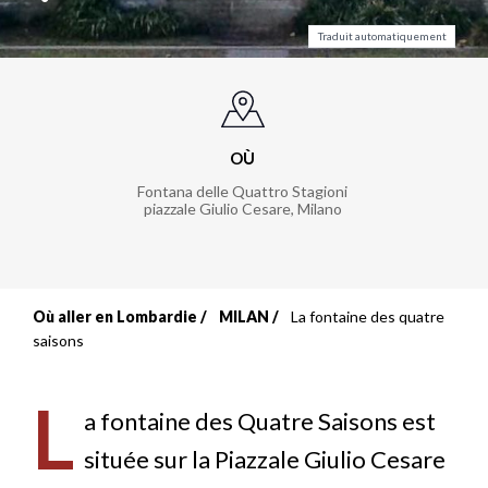
Traduit automatiquement
OÙ
Fontana delle Quattro Stagioni
piazzale Giulio Cesare
,
Milano
Où aller en Lombardie
MILAN
La fontaine des quatre
Fil
saisons
d'Ariane
L
a fontaine des Quatre Saisons est
située sur la Piazzale Giulio Cesare