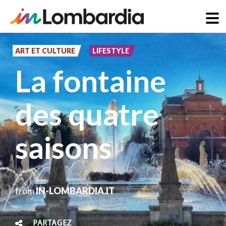
Aller
au
ART ET CULTURE
LIFESTYLE
contenu
La fontaine
principal
des quatre
saisons
from
IN-LOMBARDIA.IT
PARTAGEZ