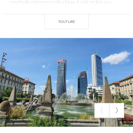
spectacle est encore plus beau à voir grâce aux
couleurs qui alternent et changent continuellement
dans les différents jets.
TOUT LIRE
La fontaine est accessible par la ligne rouge du
métro, en descendant à l'arrêt Amendola et en
marchant un peu. La fontaine n'est pas
immédiatement visible si l'on vient de la rue, mais
elle est légèrement cachée par le parc qui se trouve
devant elle. Les visites sont toujours possibles, tous
les jours et même le soir, pour ne pas manquer le
spectacle des jeux d'eau.
(PH IG : @VERO_MIRANDI )