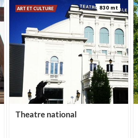
830 mt
ART ET CULTURE
Theatre
national