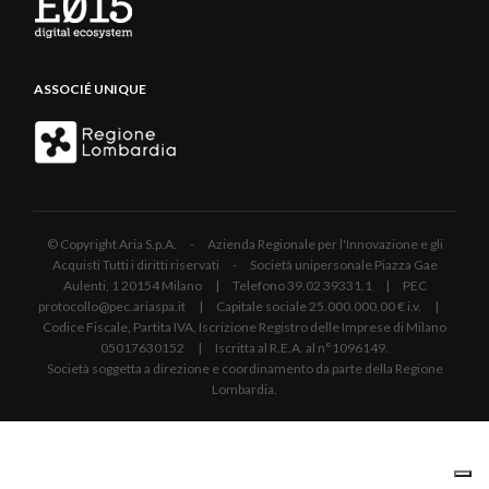
ASSOCIÉ UNIQUE
© Copyright Aria S.p.A. - Azienda Regionale per l'Innovazione e gli
Acquisti Tutti i diritti riservati - Società unipersonale Piazza Gae
Aulenti, 1 20154 Milano | Telefono 39.02 39331.1 | PEC
protocollo@pec.ariaspa.it | Capitale sociale 25.000.000,00 € i.v. |
Codice Fiscale, Partita IVA, Iscrizione Registro delle Imprese di Milano
05017630152 | Iscritta al R.E.A. al n°1096149.
Società soggetta a direzione e coordinamento da parte della Regione
Lombardia.