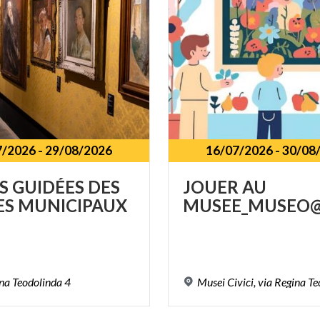
7/2026
-
29/08/2026
16/07/2026
-
30/08
S
GUIDÉES
DES
JOUER
AU
ES
MUNICIPAUX
MUSEE_MUSEO@
na
Teodolinda
4
Musei
Civici,
via
Regina
Te