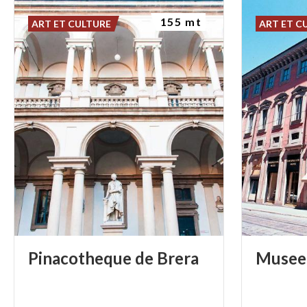
155 mt
ART ET CULTURE
ART ET C
Pinacotheque
de
Brera
Musee