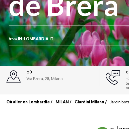
de Brera
from
IN-LOMBARDIA.IT
OÙ
C
Via Brera, 28
,
Milano
+
Si
o
Où aller en Lombardie
MILAN
Giardini Milano
Jardin bot
Fil
d'Ariane