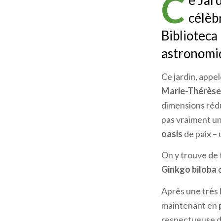
C
e Jar
célèb
Biblioteca
astronomiq
Ce jardin, appe
Marie-Thérèse
dimensions rédu
pas vraiment un
oasis
de paix – 
On y trouve de
Ginkgo biloba
q
Après une très 
maintenant en
respectueuse de