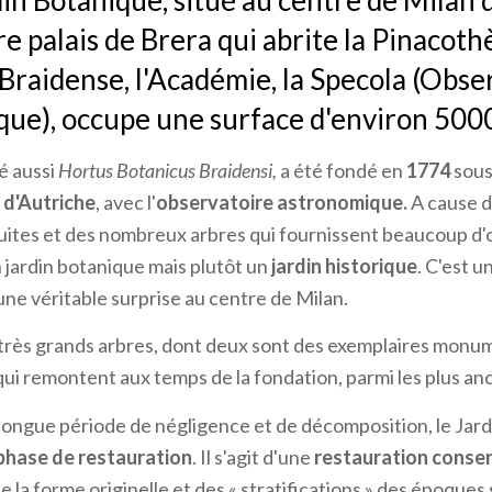
din Botanique, situé au centre de Milan 
re palais de Brera qui abrite la Pinacoth
 Braidense, l'Académie, la Specola (Obse
ue), occupe une surface d'environ 500
lé aussi
Hortus Botanicus Braidensi,
a été fondé en
1774
sous
 d'Autriche
, avec l'
observatoire astronomique
.
A cause d
ites et des nombreux arbres qui fournissent beaucoup d'om
 jardin botanique mais plutôt un
jardin historique
. C'est u
une véritable surprise au centre de Milan.
 très grands arbres, dont deux sont des exemplaires mon
ui remontent aux temps de la fondation, parmi les plus an
longue période de négligence et de décomposition, le Jard
phase de restauration
. Il s'agit d'une
restauration conse
 la forme originelle et des « stratifications » des époques