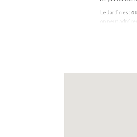
Le Jardin est
ou
on peut admirer
Piermarini
, et l