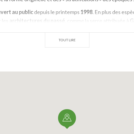
vert au public
depuis le printemps
1998
. En plus des esp
 les
architectures du passé
, comme la serre attribuée à
G
e
bassin du dix-huitième siècle
où poussent des
iris
et des
TOUT LIRE