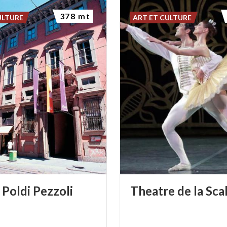
378 mt
ULTURE
ART ET CULTURE
Poldi
Pezzoli
Theatre
de
la
Sca