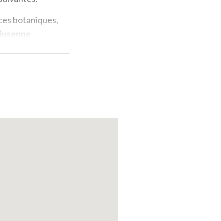
èces botaniques,
iuseppe
nénuphars
.