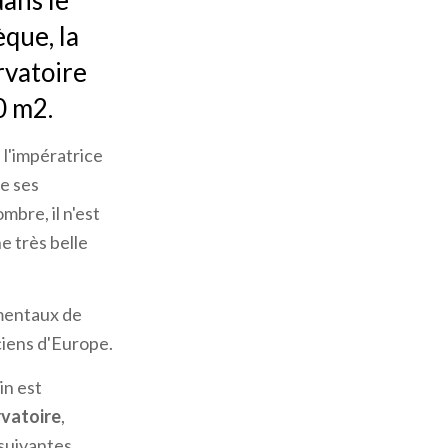
dans le
èque, la
rvatoire
0 m2.
 l'impératrice
e ses
bre, il n'est
ne très belle
umentaux de
ciens d'Europe.
in est
rvatoire
,
 suivantes.