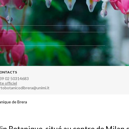
ONTACTS
39 02 50314683
te officiel
rtobotanicodibrera@unimi.it
anique de Brera