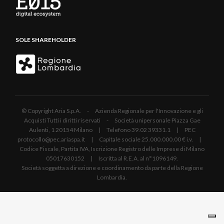
SOLE SHAREHOLDER
© Copyright Aria S.p.A. - Azienda Regionale per l'Innovazione e gli
Acquisti Tutti i diritti riservati - Società unipersonale Piazza Gae
Aulenti, 1 20154 Milano | Telefono 39.02 39331.1 | PEC
protocollo@pec.ariaspa.it | Capitale sociale 25.000.000,00 € i.v. |
Codice Fiscale, Partita IVA, Iscrizione Registro delle Imprese di Milano
05017630152 | Iscritta al R.E.A. al n°1096149.
Società soggetta a direzione e coordinamento da parte della Regione
Lombardia.