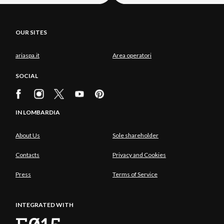
OUR SITES
ariaspa.it
Area operatori
SOCIAL
IN LOMBARDIA
About Us
Sole shareholder
Contacts
Privacy and Cookies
Press
Terms of Service
INTEGRATED WITH