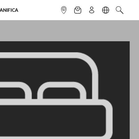
IANIFICA
INFOPOINT
NEWSLETTER
ISCRIVITI
LINGUA
CERCA