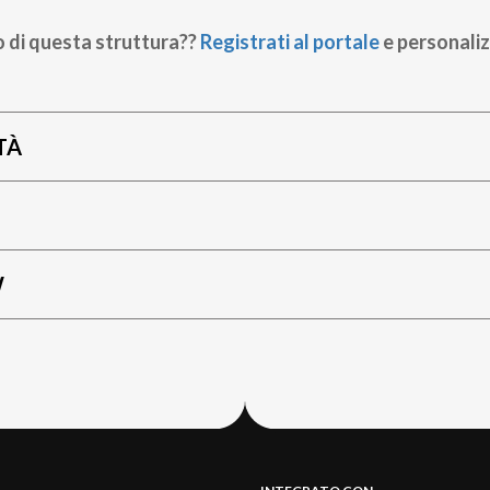
o di questa struttura??
Registrati al portale
e personaliz
TÀ
W