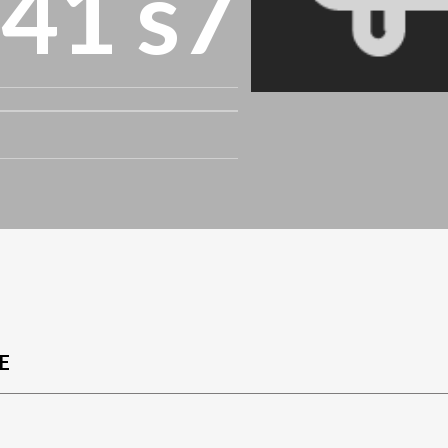
e41 s7
E