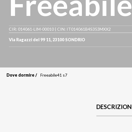
Freeabil
CIR: 014061-LIM-00010 | CIN: IT014061B4S353MXX2
Via Ragazzi del 99 11
,
23100
SONDRIO
Dove dormire
Freeabile41 s7
Briciole
di
pane
DESCRIZION