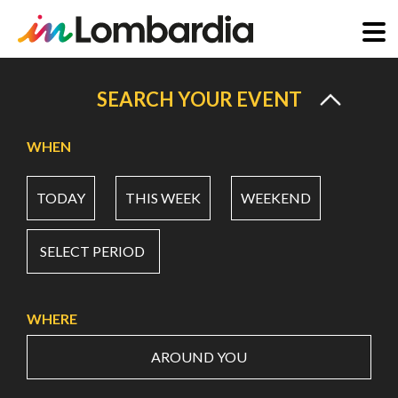
Skip
to
SEARCH YOUR EVENT
main
content
WHEN
TODAY
THIS WEEK
WEEKEND
SELECT PERIOD
WHERE
AROUND YOU