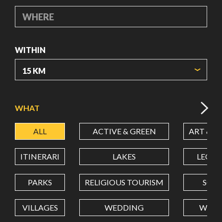
WHERE
WITHIN
ORIGIN COORDINATES
WHAT
ALL
ACTIVE & GREEN
ART & C
LATITUDE
ITINERARI
LAKES
LEON
LONGITUDE
PARKS
RELIGIOUS TOURISM
SCH
VILLAGES
WEDDING
WELL
Value in decimal degrees. Use dot (.) as decimal separator.