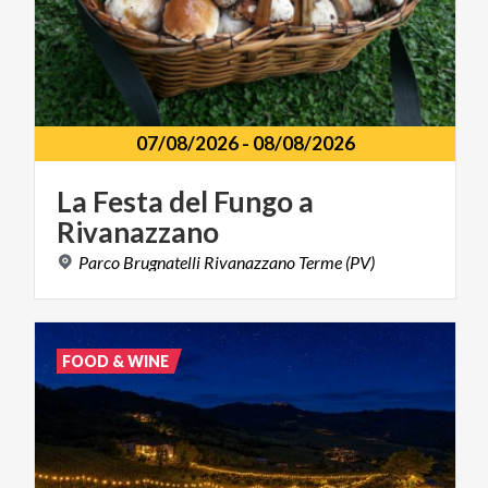
07/08/2026
-
08/08/2026
La
Festa
del
Fungo
a
Rivanazzano
Parco
Brugnatelli
Rivanazzano
Terme
(PV)
FOOD & WINE