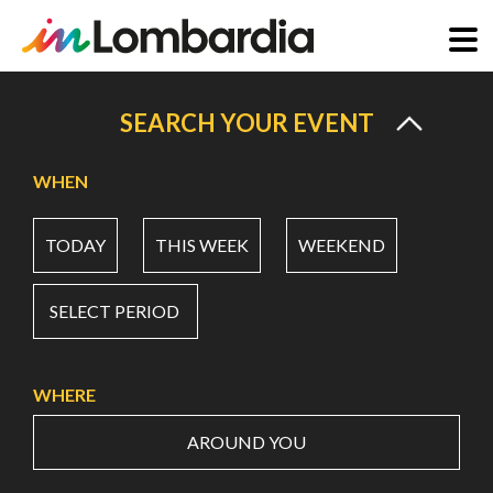
Skip
to
SEARCH YOUR EVENT
main
content
WHEN
TODAY
THIS WEEK
WEEKEND
SELECT PERIOD
WHERE
AROUND YOU