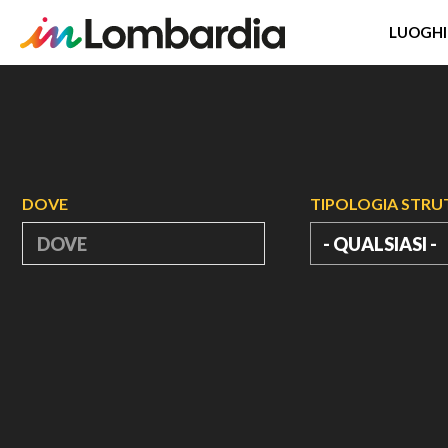
LUOGHI
Salta
al
contenuto
principale
DOVE
TIPOLOGIA STR
- QUALSIASI -