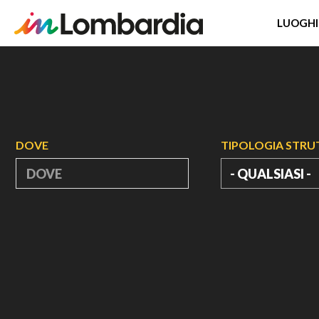
LUOGHI
Salta
al
contenuto
principale
DOVE
TIPOLOGIA STR
- QUALSIASI -