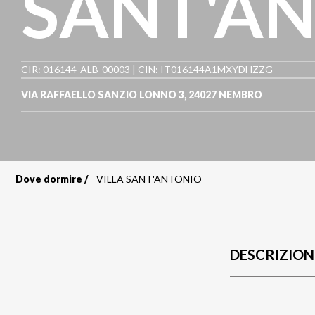
SANT'A
CIR: 016144-ALB-00003 | CIN: IT016144A1MXYDHZZG
VIA RAFFAELLO SANZIO LONNO 3
,
24027
NEMBRO
Dove dormire
VILLA SANT'ANTONIO
Briciole
di
pane
DESCRIZION