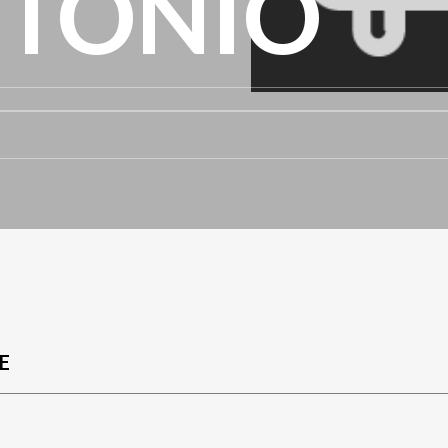
NTONIO
E