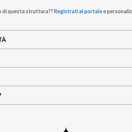
o di questa struttura??
Registrati al portale
e personaliz
TÀ
W