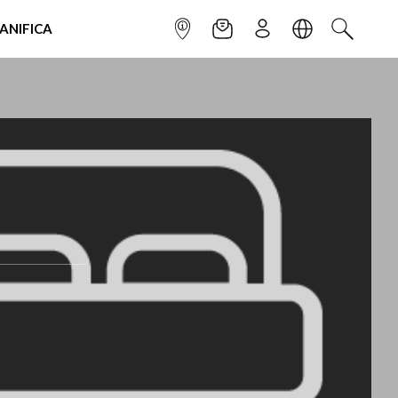
IANIFICA
INFOPOINT
NEWSLETTER
ISCRIVITI
LINGUA
CERCA