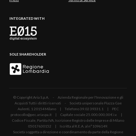
INTEGRATED WITH
SOLE SHAREHOLDER
© Copyright Aria S.p.A. - Azienda Regionale per l'Innovazione e gli
Acquisti Tutti i diritti riservati - Società unipersonale Piazza Gae
Aulenti, 1 20154 Milano | Telefono 39.02 39331.1 | PEC
protocollo@pec.ariaspa.it | Capitale sociale 25.000.000,00 € i.v. |
Codice Fiscale, Partita IVA, Iscrizione Registro delle Imprese di Milano
05017630152 | Iscritta al R.E.A. al n°1096149.
Società soggetta a direzione e coordinamento da parte della Regione