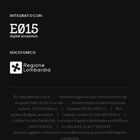
INTEGRATO CON
SOCIO UNICO
© Copyright Aria S.p.A. - Azienda Regionale per l'Innovazione e gli
Acquisti Tutti i diritti riservati - Società unipersonale Piazza Gae
Aulenti, 1 20154 Milano | Telefono 39.02 39331.1 | PEC
protocollo@pec.ariaspa.it | Capitale sociale 25.000.000,00 € i.v. |
Codice Fiscale, Partita IVA, Iscrizione Registro delle Imprese di Milano
05017630152 | Iscritta al R.E.A. al n°1096149.
Società soggetta a direzione e coordinamento da parte della Regione
Lombardia.