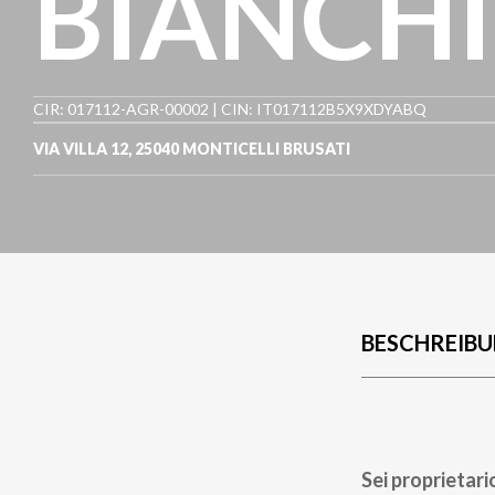
BIANCHI
CIR: 017112-AGR-00002 | CIN: IT017112B5X9XDYABQ
VIA VILLA 12
,
25040
MONTICELLI BRUSATI
BESCHREIB
Sei proprietari