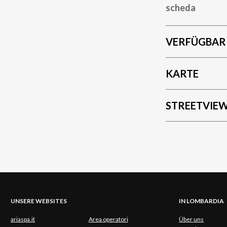
scheda
VERFÜGBAR
KARTE
STREETVIE
UNSERE WEBSITES
IN LOMBARDIA
ariaspa.it
Area operatori
Über uns