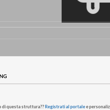
UNG
o di questa struttura??
Registrati al portale
e personaliz