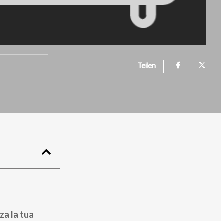
Teilen
za la tua