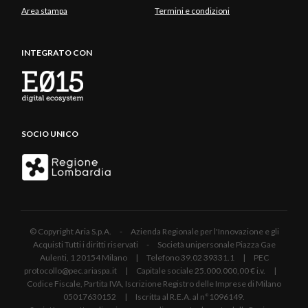
Area stampa
Termini e condizioni
INTEGRATO CON
SOCIO UNICO
© Copyright Aria S.p.A. - Azienda Regionale per l'Innovazione e gli
Acquisti Tutti i diritti riservati - Società unipersonale Piazza Gae
Aulenti, 1 20154 Milano | Telefono 39.02 39331.1 | PEC
protocollo@pec.ariaspa.it | Capitale sociale 25.000.000,00 € i.v. |
Codice Fiscale, Partita IVA, Iscrizione Registro delle Imprese di Milano
05017630152 | Iscritta al R.E.A. al n°1096149.