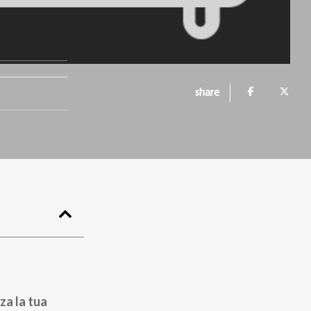
share
za la tua