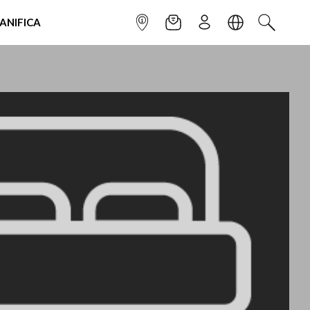
IANIFICA
INFOPOINT
NEWSLETTER
ISCRIVITI
LINGUA
CERCA