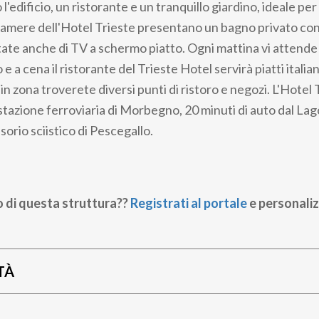
o l'edificio, un ristorante e un tranquillo giardino, ideale p
 camere dell'Hotel Trieste presentano un bagno privato con
ate anche di TV a schermo piatto. Ogni mattina vi attende
e a cena il ristorante del Trieste Hotel servirà piatti italian
 in zona troverete diversi punti di ristoro e negozi. L'Hotel 
 stazione ferroviaria di Morbegno, 20 minuti di auto dal La
orio sciistico di Pescegallo.
o di questa struttura??
Registrati al portale
e personaliz
TÀ