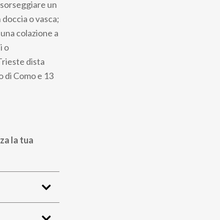
er sorseggiare un
 doccia o vasca;
 una colazione a
i o
Trieste dista
go di Como e 13
za la tua