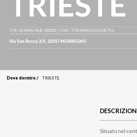
TRIESTE
CIR: 014045-ALB-00002 | CIN: IT014045A1JIUUB7QI
Via San Rocco 3/5
,
23017
MORBEGNO
Dove dormire
TRIESTE
Briciole
di
pane
DESCRIZION
Situato nel cen