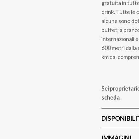
gratuita in tutt
drink. Tutte le
alcune sono dot
buffet; a pranzo 
internazionali e
600 metri dalla
km dal comprens
Sei proprietari
scheda
DISPONIBILI
IMMAGINI