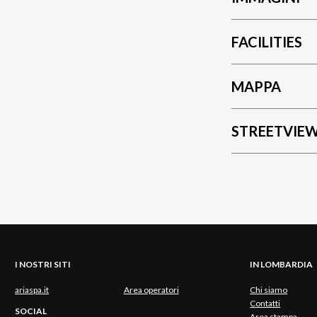
FACILITIES
MAPPA
STREETVIE
I NOSTRI SITI
IN LOMBARDIA
ariaspa.it
Area operatori
Chi siamo
Contatti
SOCIAL
Area stampa