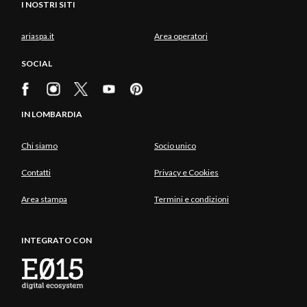
I NOSTRI SITI
ariaspa.it
Area operatori
SOCIAL
IN LOMBARDIA
Chi siamo
Socio unico
Contatti
Privacy e Cookies
Area stampa
Termini e condizioni
INTEGRATO CON