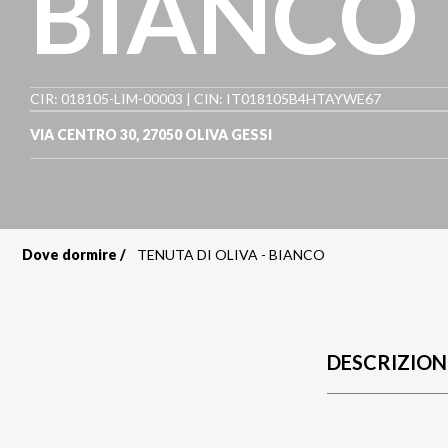
BIANCO
CIR: 018105-LIM-00003 | CIN: IT018105B4HTAYWE67
VIA CENTRO 30
,
27050
OLIVA GESSI
Dove dormire
TENUTA DI OLIVA - BIANCO
Briciole
di
pane
DESCRIZION