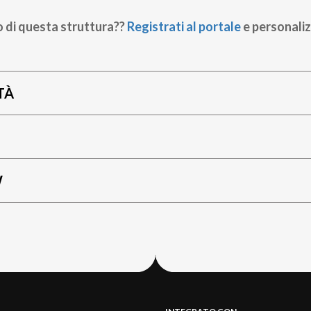
o di questa struttura??
Registrati al portale
e personaliz
TÀ
W