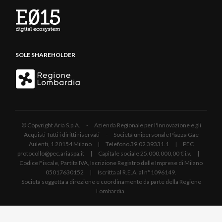
SOLE SHAREHOLDER
© Copyright Aria S.p.A. - Azienda Regionale per l'Innovazione e gli
Acquisti Tutti i diritti riservati - Società unipersonale Piazza Gae
Aulenti, 1 20154 Milano | Telefono 39.02 39331.1 | PEC
protocollo@pec.ariaspa.it | Capitale sociale 25.000.000,00 € i.v. |
Codice Fiscale, Partita IVA, Iscrizione Registro delle Imprese di Milano
05017630152 | Iscritta al R.E.A. al n°1096149.
Società soggetta a direzione e coordinamento da parte della Regione
Lombardia.