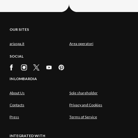
OUR SITES
ariaspa.it
Area operatori
SOCIAL
IN LOMBARDIA
About Us
Sole shareholder
Contacts
Privacy and Cookies
Press
Terms of Service
INTEGRATED WITH