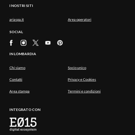
I NOSTRI SITI
ariaspa.it
Area operatori
SOCIAL
IN LOMBARDIA
Chi siamo
Socio unico
Contatti
Privacy e Cookies
Area stampa
Termini e condizioni
INTEGRATO CON