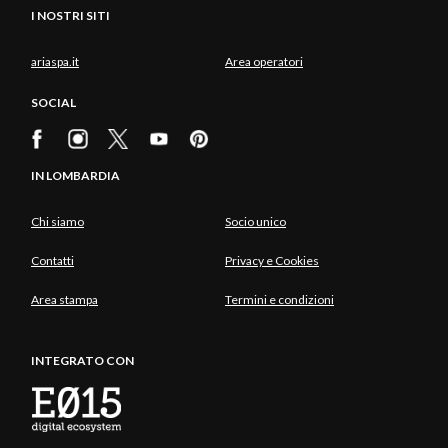
I NOSTRI SITI
ariaspa.it
Area operatori
SOCIAL
IN LOMBARDIA
Chi siamo
Socio unico
Contatti
Privacy e Cookies
Area stampa
Termini e condizioni
INTEGRATO CON