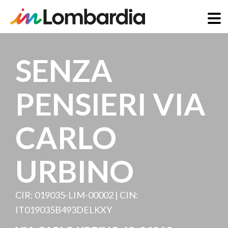
Salta
al
SENZA
contenuto
principale
PENSIERI VIA
CARLO
URBINO
CIR: 019035-LIM-00002 | CIN:
IT019035B493DELKXY