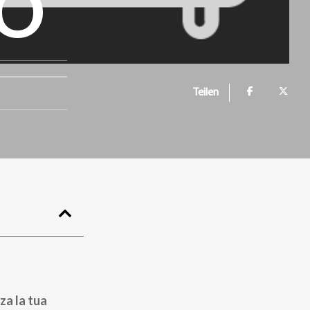
NO
Teilen
za la tua