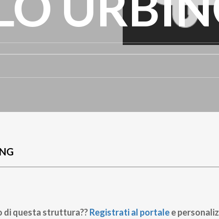
LO URBI
UNG
o di questa struttura??
Registrati al portale
e personaliz