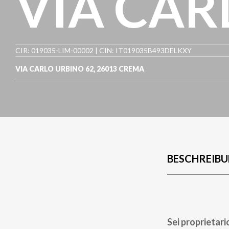
VIA CAR
CIR: 019035-LIM-00002 | CIN: IT019035B493DELKXY
VIA CARLO URBINO 62
,
26013
CREMA
BESCHREIB
Sei proprietari