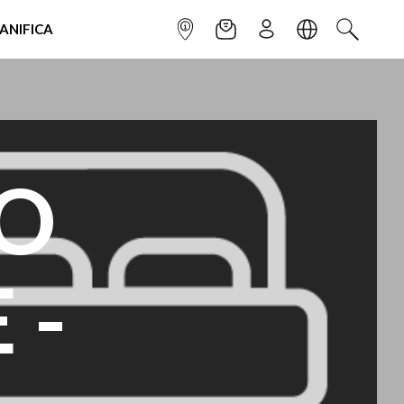
IANIFICA
INFOPOINT
NEWSLETTER
ISCRIVITI
LINGUA
CERCA
NO
 -