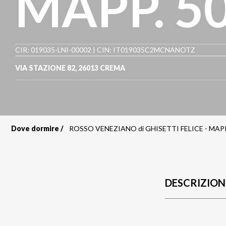
MAPP. 5
CIR: 019035-LNI-00002 | CIN: IT019035C2MCNANOTZ
VIA STAZIONE 82
,
26013
CREMA
Dove dormire
ROSSO VENEZIANO di GHISETTI FELICE - MAPP
Briciole
di
pane
DESCRIZION