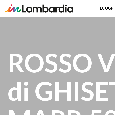
LUOGHI
Salta
al
contenuto
principale
ROSSO 
di GHISE