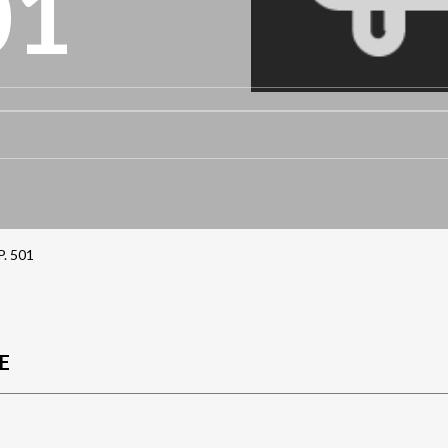
01
. 501
E