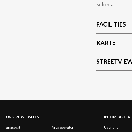
scheda
FACILITIES
KARTE
STREETVIE
UNSERE WEBSITES
IN LOMBARDIA
ariaspa.it
Area operatori
Über uns