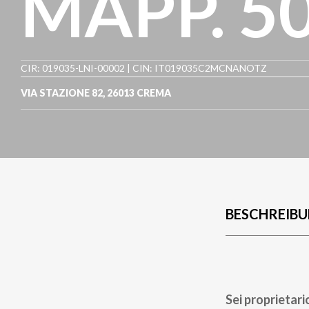
MAPP. 5
CIR: 019035-LNI-00002 | CIN: IT019035C2MCNANOTZ
VIA STAZIONE 82
,
26013
CREMA
BESCHREIB
Sei proprietari