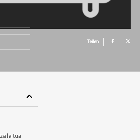
Teilen
za la tua