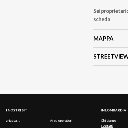
Sei proprietari
scheda
MAPPA
STREETVIE
I NOSTRI SITI
IN LOMBARDIA
ariaspa.it
Area operatori
Chi siamo
Contatti