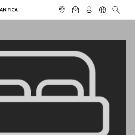
IANIFICA
INFOPOINT
NEWSLETTER
ISCRIVITI
LINGUA
CERCA