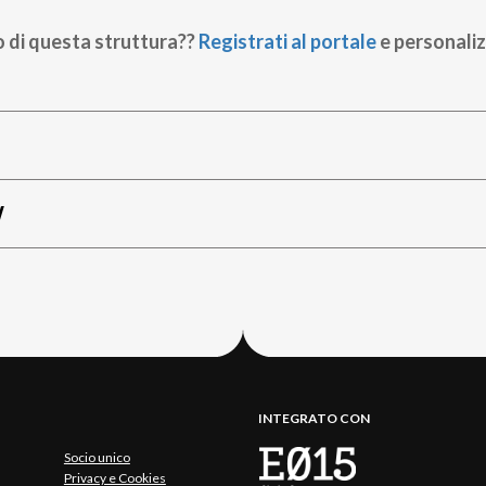
o di questa struttura??
Registrati al portale
e personaliz
W
INTEGRATO CON
Socio unico
Privacy e Cookies