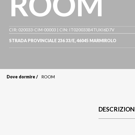
ROOM
CIR: 020033-CIM-00003 | CIN: IT020033B4TUKI6D7V
STRADA PROVINCIALE 236 33/E
,
46045
MARMIROLO
Dove dormire
ROOM
Briciole
di
pane
DESCRIZION