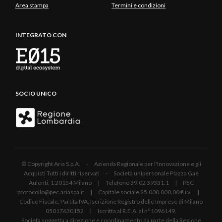
Area stampa
Termini e condizioni
INTEGRATO CON
SOCIO UNICO
© Copyright Aria S.p.A. - Azienda Regionale per l'Innovazione e gli
Acquisti Tutti i diritti riservati - Società unipersonale Piazza Gae
Aulenti, 1 20154 Milano | Telefono 39.02 39331.1 | PEC
protocollo@pec.ariaspa.it | Capitale sociale 25.000.000,00 € i.v. |
Codice Fiscale, Partita IVA, Iscrizione Registro delle Imprese di Milano
05017630152 | Iscritta al R.E.A. al n°1096149.
Società soggetta a direzione e coordinamento da parte della Regione