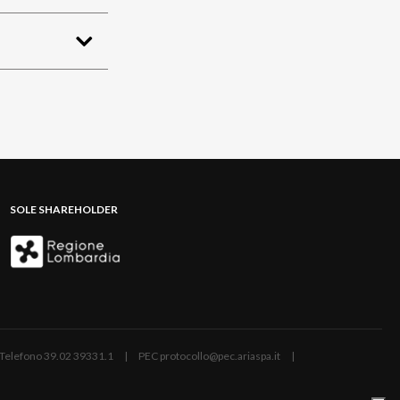
SOLE SHAREHOLDER
ano | Telefono 39.02 39331.1 | PEC protocollo@pec.ariaspa.it |