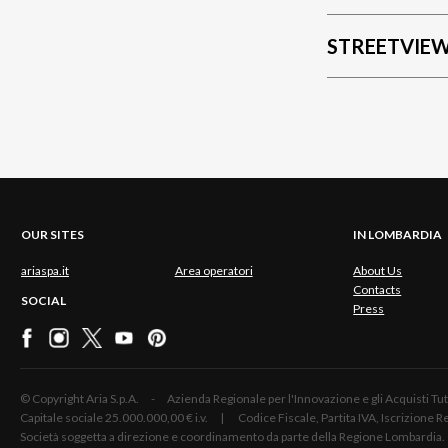
STREETVIE
OUR SITES
IN LOMBARDIA
ariaspa.it
Area operatori
About Us
Contacts
SOCIAL
Press
© Copyright Aria S.p.A. - Azienda Regionale per l'Innovazione e gli Acquisti
Capitale sociale 25.000.000,00 € i.v. | Codice Fiscale, Partita IVA, Iscrizione
Società soggetta a direzione e coordinamento da parte della Regione Lombardia.