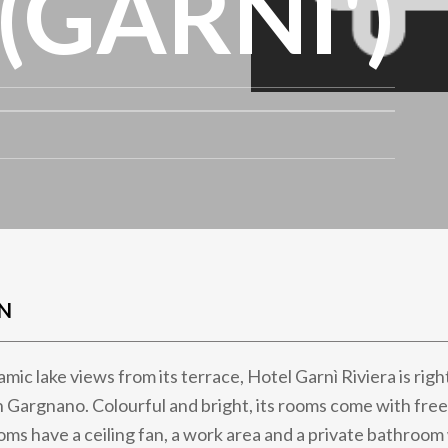
(GARNI')
N
mic lake views from its terrace, Hotel Garnì Riviera is righ
n Gargnano. Colourful and bright, its rooms come with fre
ooms have a ceiling fan, a work area and a private bathroom 