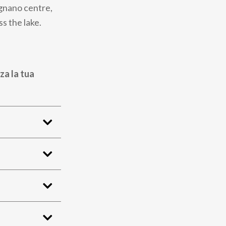
rgnano centre,
s the lake.
za la tua