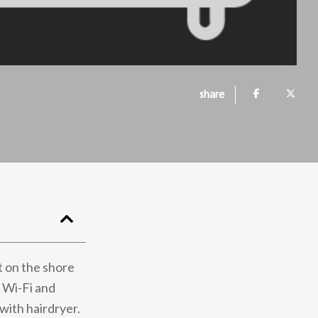
share
t on the shore
e Wi-Fi and
with hairdryer.