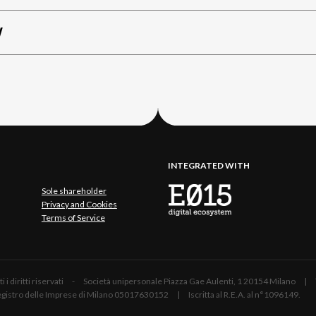
W
INTEGRATED WITH
Sole shareholder
Privacy and Cookies
Terms of Service
 Tutti i diritti riservati - Società unipersonale Piazza Gae Aulenti, 1 20154 Mil
 Registro delle Imprese di Milano 05017630152 | Iscritta al R.E.A. al n°1096149.