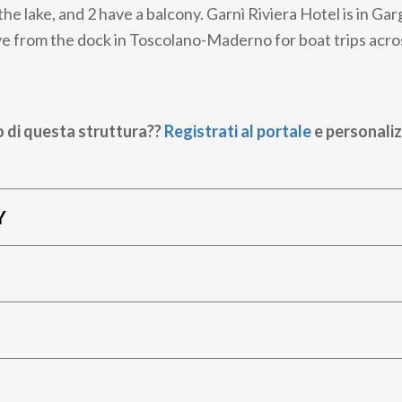
he lake, and 2 have a balcony. Garnì Riviera Hotel is in Ga
ve from the dock in Toscolano-Maderno for boat trips acros
o di questa struttura??
Registrati al portale
e personaliz
Y