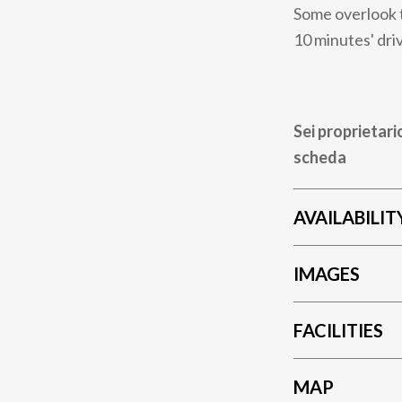
Some overlook t
10 minutes' dri
Sei proprietari
scheda
AVAILABILIT
IMAGES
FACILITIES
MAP