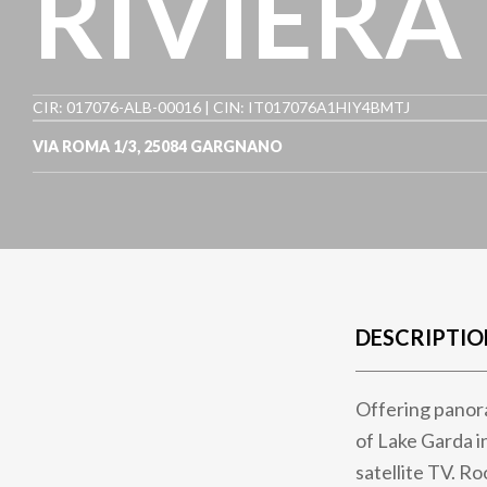
RIVIERA 
CIR: 017076-ALB-00016 | CIN: IT017076A1HIY4BMTJ
VIA ROMA 1/3
,
25084
GARGNANO
DESCRIPTIO
Offering panora
of Lake Garda i
satellite TV. R