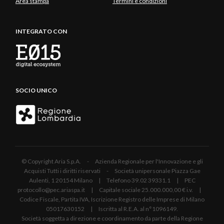
Area stampa
Termini e condizioni
INTEGRATO CON
SOCIO UNICO
© Copyright Aria S.p.A. - Azienda Regionale per l'Innovazione e gli
Acquisti Tutti i diritti riservati - Società unipersonale Piazza Gae
Aulenti, 1 20154 Milano | Telefono 39.02 39331.1 | PEC
protocollo@pec.ariaspa.it | Capitale sociale 25.000.000,00 € i.v. |
Codice Fiscale, Partita IVA, Iscrizione Registro delle Imprese di Milano
05017630152 | Iscritta al R.E.A. al n°1096149.
Società soggetta a direzione e coordinamento da parte della Regione