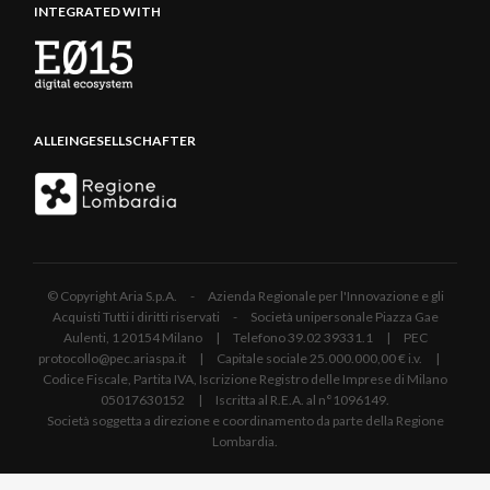
INTEGRATED WITH
ALLEINGESELLSCHAFTER
© Copyright Aria S.p.A. - Azienda Regionale per l'Innovazione e gli
Acquisti Tutti i diritti riservati - Società unipersonale Piazza Gae
Aulenti, 1 20154 Milano | Telefono 39.02 39331.1 | PEC
protocollo@pec.ariaspa.it | Capitale sociale 25.000.000,00 € i.v. |
Codice Fiscale, Partita IVA, Iscrizione Registro delle Imprese di Milano
05017630152 | Iscritta al R.E.A. al n°1096149.
Società soggetta a direzione e coordinamento da parte della Regione
Lombardia.