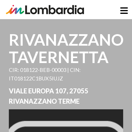
Direkt
zum
RIVANAZZANO
Inhalt
TAVERNETTA
CIR: 018122-BEB-00003 | CIN:
IT018122C1BUX5IUJZ
VIALE EUROPA 107
,
27055
RIVANAZZANO TERME