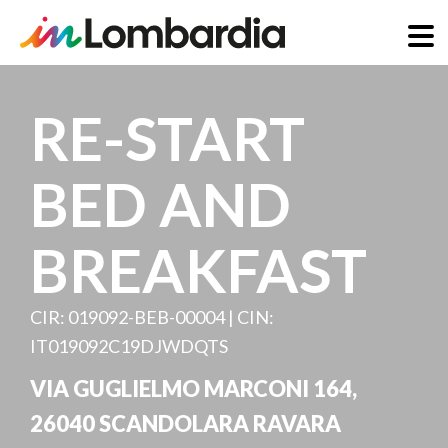
Salta
al
RE-START
contenuto
principale
BED AND
BREAKFAST
CIR: 019092-BEB-00004 | CIN:
IT019092C19DJWDQTS
VIA GUGLIELMO MARCONI 164
,
26040
SCANDOLARA RAVARA