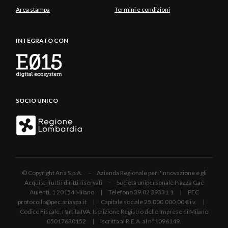
Area stampa
Termini e condizioni
INTEGRATO CON
SOCIO UNICO
© Copyright Aria S.p.A. - Azienda Regionale per l'Innovazione e gli
Acquisti Tutti i diritti riservati - Società unipersonale Piazza Gae
Aulenti, 1 20154 Milano | Telefono 39.02 39331.1 | PEC
protocollo@pec.ariaspa.it | Capitale sociale 25.000.000,00 € i.v. |
Codice Fiscale, Partita IVA, Iscrizione Registro delle Imprese di Milano
05017630152 | Iscritta al R.E.A. al n°1096149.