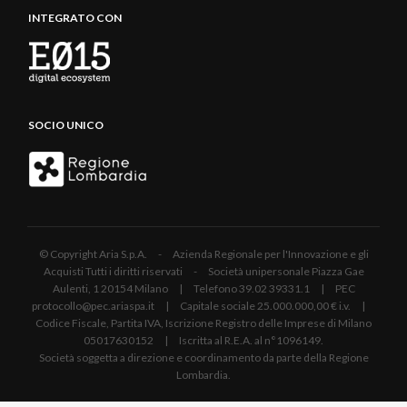
INTEGRATO CON
SOCIO UNICO
© Copyright Aria S.p.A. - Azienda Regionale per l'Innovazione e gli
Acquisti Tutti i diritti riservati - Società unipersonale Piazza Gae
Aulenti, 1 20154 Milano | Telefono 39.02 39331.1 | PEC
protocollo@pec.ariaspa.it | Capitale sociale 25.000.000,00 € i.v. |
Codice Fiscale, Partita IVA, Iscrizione Registro delle Imprese di Milano
05017630152 | Iscritta al R.E.A. al n°1096149.
Società soggetta a direzione e coordinamento da parte della Regione
Lombardia.