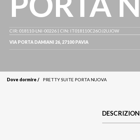
PORTA 
CIR: 018110-LNI-00226 | CIN: IT018110C26OJ2UJOW
VIA PORTA DAMIANI 26
,
27100
PAVIA
Dove dormire
PRETTY SUITE PORTA NUOVA
Briciole
di
pane
DESCRIZION