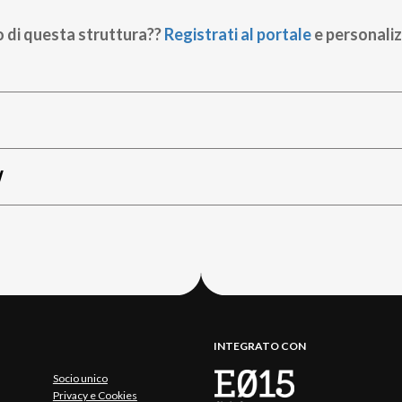
o di questa struttura??
Registrati al portale
e personaliz
W
INTEGRATO CON
Socio unico
Privacy e Cookies