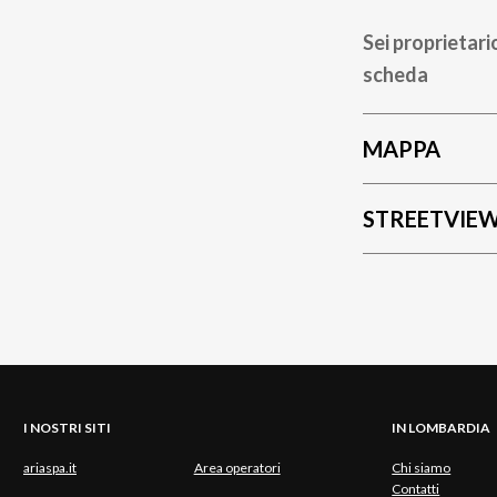
Sei proprietari
scheda
MAPPA
STREETVIE
I NOSTRI SITI
IN LOMBARDIA
ariaspa.it
Area operatori
Chi siamo
Contatti