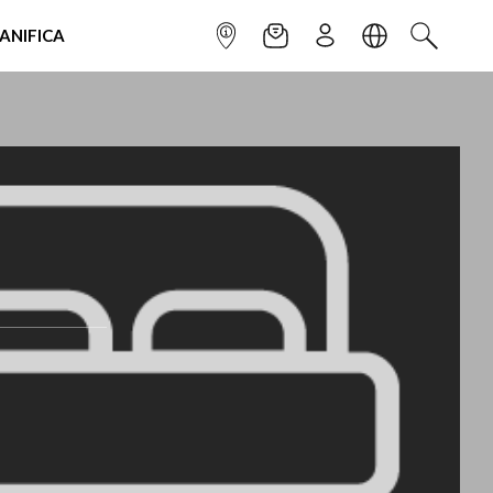
IANIFICA
INFOPOINT
NEWSLETTER
ISCRIVITI
LINGUA
CERCA