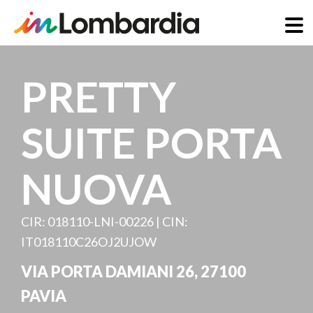
Skip
to
PRETTY
main
content
SUITE PORTA
NUOVA
CIR: 018110-LNI-00226 | CIN:
IT018110C26OJ2UJOW
VIA PORTA DAMIANI 26
,
27100
PAVIA