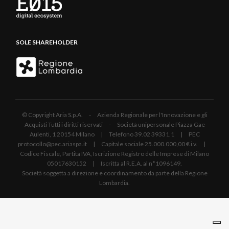
SOLE SHAREHOLDER
© Copyright Aria S.p.A. - Azienda Regionale per l'Innovazione e gli
Acquisti Tutti i diritti riservati - Società unipersonale Piazza Gae
Aulenti, 1 20154 Milano | Telefono 39.02 39331.1 | PEC
protocollo@pec.ariaspa.it | Capitale sociale 25.000.000,00 € i.v. |
Codice Fiscale, Partita IVA, Iscrizione Registro delle Imprese di Milano
05017630152 | Iscritta al R.E.A. al n°1096149.
Società soggetta a direzione e coordinamento da parte della Regione
Lombardia.